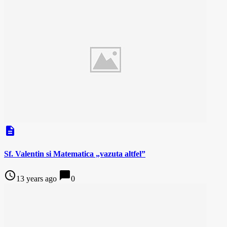
description
Sf. Valentin si Matematica „vazuta altfel”
access_time
chat_bubble
13 years ago
0