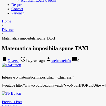
Augustin Louis Cauchy
Despre
Contact
Parteneri
Home
/
Diverse
/
Matematica imposibila spune TAXI
Matematica imposibila spune TAXI
bookmark
access_time
person
chat_bubble
Diverse
14 years ago
webmateinfo
0
Iubirea e o matematica imposibila…. Chiar asa ?
[youtube http://www.youtube.com/watch?v=oNp3HNQRpKU&w=
Previous Post