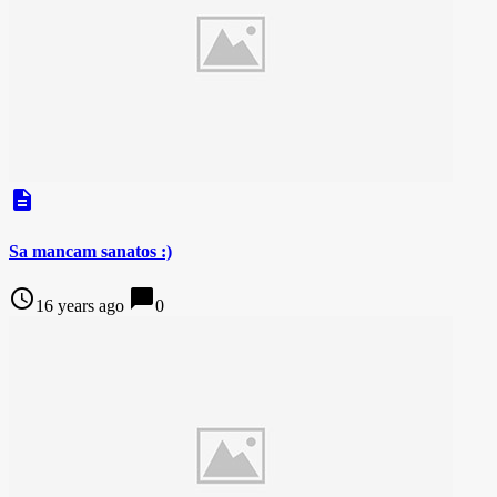
description
Sa mancam sanatos :)
access_time
chat_bubble
16 years ago
0