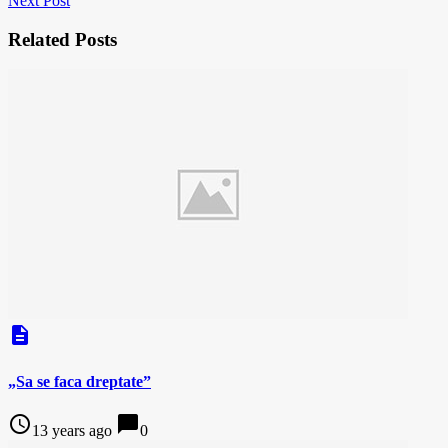
Next Post
Related Posts
description
„Sa se faca dreptate”
access_time
chat_bubble
13 years ago
0