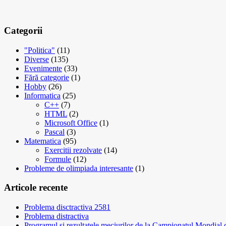
Categorii
"Politica"
(11)
Diverse
(135)
Evenimente
(33)
Fără categorie
(1)
Hobby
(26)
Informatica
(25)
C++
(7)
HTML
(2)
Microsoft Office
(1)
Pascal
(3)
Matematica
(95)
Exercitii rezolvate
(14)
Formule
(12)
Probleme de olimpiada interesante
(1)
Articole recente
Problema disctractiva 2581
Problema distractiva
Programul si rezultatele meciurilor de la Campionatul Mondial