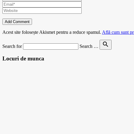
Acest site folosește Akismet pentru a reduce spamul.
Află cum sunt pro
search
Search for
Search …
Locuri de munca