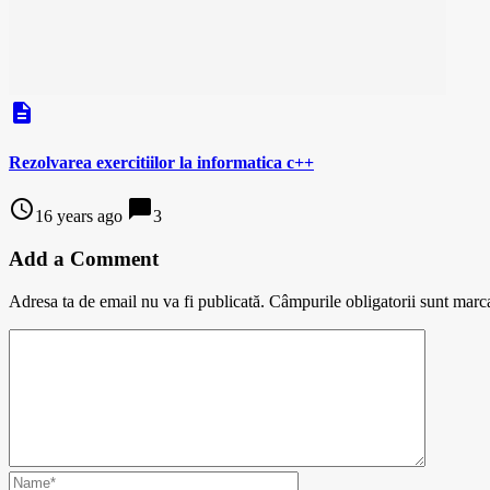
description
Rezolvarea exercitiilor la informatica c++
access_time
chat_bubble
16 years ago
3
Add a Comment
Adresa ta de email nu va fi publicată.
Câmpurile obligatorii sunt marc