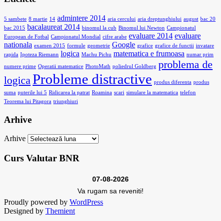
admintere 2014
5 sambete
8 martie
14
aria cercului
aria dreptunghiului
august
bac 20
bacalaureat 2014
bac 2015
binomul la cub
Binomul lui Newton
Campionatul
evaluare 2014
evaluare
European de Fotbal
Campionatul Mondial
cifre arabe
nationala
Google
examen 2015
formule
geometrie
grafice
grafice de functii
invatare
logica
matematica e frumoasa
rapida
Ipoteza Riemann
Machu Pichu
numar prim
problema de
numere prime
Operatii matematice
PhotoMath
poliedrul Goldberg
Probleme distractive
logica
produs diferenta
produs
suma
puterile lui 5
Ridicarea la patrat
Roamina
scari
simulare la matematica
telefon
Teorema lui Pitagora
triunghiuri
Arhive
Arhive
Curs Valutar BNR
07-08-2026
Va rugam sa reveniti!
Proudly powered by
WordPress
Designed by
Themient