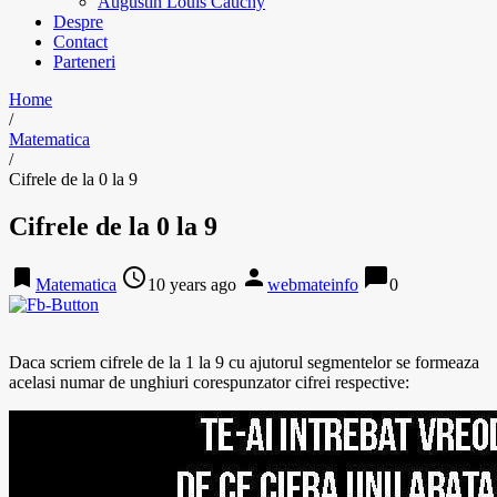
Augustin Louis Cauchy
Despre
Contact
Parteneri
Home
/
Matematica
/
Cifrele de la 0 la 9
Cifrele de la 0 la 9
bookmark
access_time
person
chat_bubble
Matematica
10 years ago
webmateinfo
0
Daca scriem cifrele de la 1 la 9 cu ajutorul segmentelor se formeaza
acelasi numar de unghiuri corespunzator cifrei respective: