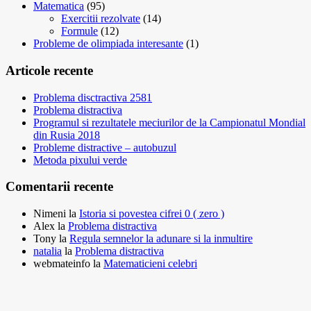
Matematica
(95)
Exercitii rezolvate
(14)
Formule
(12)
Probleme de olimpiada interesante
(1)
Articole recente
Problema disctractiva 2581
Problema distractiva
Programul si rezultatele meciurilor de la Campionatul Mondial
din Rusia 2018
Probleme distractive – autobuzul
Metoda pixului verde
Comentarii recente
Nimeni
la
Istoria si povestea cifrei 0 ( zero )
Alex
la
Problema distractiva
Tony
la
Regula semnelor la adunare si la inmultire
natalia
la
Problema distractiva
webmateinfo
la
Matematicieni celebri