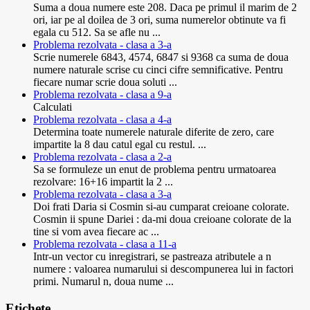
Suma a doua numere este 208. Daca pe primul il marim de 2
ori, iar pe al doilea de 3 ori, suma numerelor obtinute va fi
egala cu 512. Sa se afle nu ...
Problema rezolvata - clasa a 3-a
Scrie numerele 6843, 4574, 6847 si 9368 ca suma de doua
numere naturale scrise cu cinci cifre semnificative. Pentru
fiecare numar scrie doua soluti ...
Problema rezolvata - clasa a 9-a
Calculati
Problema rezolvata - clasa a 4-a
Determina toate numerele naturale diferite de zero, care
impartite la 8 dau catul egal cu restul. ...
Problema rezolvata - clasa a 2-a
Sa se formuleze un enut de problema pentru urmatoarea
rezolvare: 16+16 impartit la 2 ...
Problema rezolvata - clasa a 3-a
Doi frati Daria si Cosmin si-au cumparat creioane colorate.
Cosmin ii spune Dariei : da-mi doua creioane colorate de la
tine si vom avea fiecare ac ...
Problema rezolvata - clasa a 11-a
Intr-un vector cu inregistrari, se pastreaza atributele a n
numere : valoarea numarului si descompunerea lui in factori
primi. Numarul n, doua nume ...
Etichete