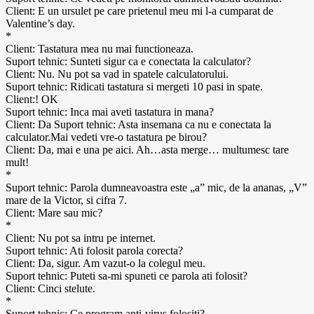
Client: E un ursulet pe care prietenul meu mi l-a cumparat de
Valentine’s day.
*
Client: Tastatura mea nu mai functioneaza.
Suport tehnic: Sunteti sigur ca e conectata la calculator?
Client: Nu. Nu pot sa vad in spatele calculatorului.
Suport tehnic: Ridicati tastatura si mergeti 10 pasi in spate.
Client:! OK
Suport tehnic: Inca mai aveti tastatura in mana?
Client: Da Suport tehnic: Asta insemana ca nu e conectata la
calculator.Mai vedeti vre-o tastatura pe birou?
Client: Da, mai e una pe aici. Ah…asta merge… multumesc tare
mult!
*
Suport tehnic: Parola dumneavoastra este „a” mic, de la ananas, „V”
mare de la Victor, si cifra 7.
Client: Mare sau mic?
*
Client: Nu pot sa intru pe internet.
Suport tehnic: Ati folosit parola corecta?
Client: Da, sigur. Am vazut-o la colegul meu.
Suport tehnic: Puteti sa-mi spuneti ce parola ati folosit?
Client: Cinci stelute.
*
Suport tehnic: Ce program anti-virus folositi?