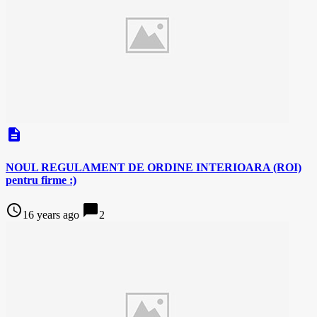
description
NOUL REGULAMENT DE ORDINE INTERIOARA (ROI)
pentru firme :)
access_time
chat_bubble
16 years ago
2