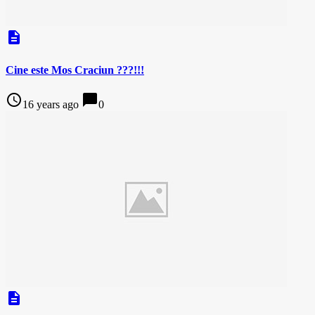
description
Cine este Mos Craciun ???!!!
access_time
chat_bubble
16 years ago
0
description