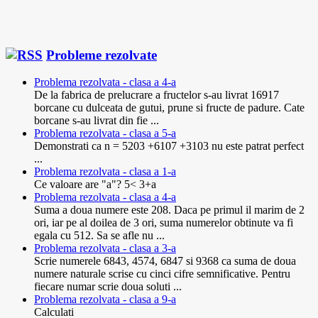
Probleme rezolvate
Problema rezolvata - clasa a 4-a
De la fabrica de prelucrare a fructelor s-au livrat 16917
borcane cu dulceata de gutui, prune si fructe de padure. Cate
borcane s-au livrat din fie ...
Problema rezolvata - clasa a 5-a
Demonstrati ca n = 5203 +6107 +3103 nu este patrat perfect
...
Problema rezolvata - clasa a 1-a
Ce valoare are "a"? 5< 3+a
Problema rezolvata - clasa a 4-a
Suma a doua numere este 208. Daca pe primul il marim de 2
ori, iar pe al doilea de 3 ori, suma numerelor obtinute va fi
egala cu 512. Sa se afle nu ...
Problema rezolvata - clasa a 3-a
Scrie numerele 6843, 4574, 6847 si 9368 ca suma de doua
numere naturale scrise cu cinci cifre semnificative. Pentru
fiecare numar scrie doua soluti ...
Problema rezolvata - clasa a 9-a
Calculati