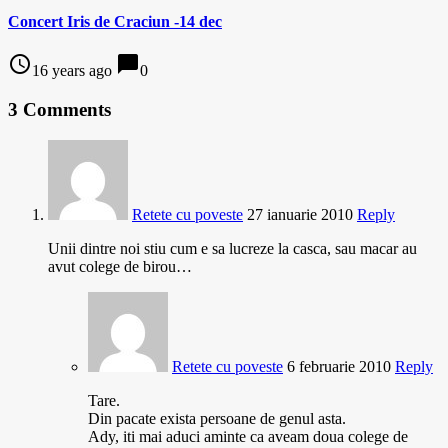
Concert Iris de Craciun -14 dec
access_time
chat_bubble
16 years ago
0
3 Comments
Retete cu poveste
27 ianuarie 2010
Reply
Unii dintre noi stiu cum e sa lucreze la casca, sau macar au
avut colege de birou…
Retete cu poveste
6 februarie 2010
Reply
Tare.
Din pacate exista persoane de genul asta.
Ady, iti mai aduci aminte ca aveam doua colege de