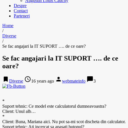
Augustin Louis Cauchy
Despre
Contact
Parteneri
Home
/
Diverse
/
Se fac angajari la IT SUPORT …. de ce oare?
Se fac angajari la IT SUPORT …. de ce
oare?
bookmark
access_time
person
chat_bubble
Diverse
16 years ago
webmateinfo
3
*
Suport tehnic: Ce model este calculatorul dumneavoastra?
Client: Unul alb…
*
Client: Buna, Mariana aici. Nu pot sa-mi scot discheta din calculator.
Suport tehnic: Ati incercat sa apasati butonul?