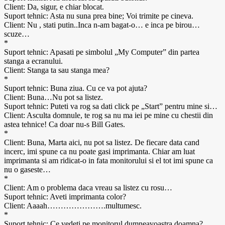
Client: Da, sigur, e chiar blocat.
Suport tehnic: Asta nu suna prea bine; Voi trimite pe cineva.
Client: Nu , stati putin..Inca n-am bagat-o… e inca pe birou…
scuze…
*
Suport tehnic: Apasati pe simbolul „My Computer” din partea
stanga a ecranului.
Client: Stanga ta sau stanga mea?
*
Suport tehnic: Buna ziua. Cu ce va pot ajuta?
Client: Buna…Nu pot sa listez.
Suport tehnic: Puteti va rog sa dati click pe „Start” pentru mine si…
Client: Asculta domnule, te rog sa nu ma iei pe mine cu chestii din
astea tehnice! Ca doar nu-s Bill Gates.
*
Client: Buna, Marta aici, nu pot sa listez. De fiecare data cand
incerc, imi spune ca nu poate gasi imprimanta. Chiar am luat
imprimanta si am ridicat-o in fata monitorului si el tot imi spune ca
nu o gaseste…
*
Client: Am o problema daca vreau sa listez cu rosu…
Suport tehnic: Aveti imprimanta color?
Client: Aaaah………………….multumesc.
*
Suport tehnic: Ce vedeti pe monitorul dumneavoastra doamna?