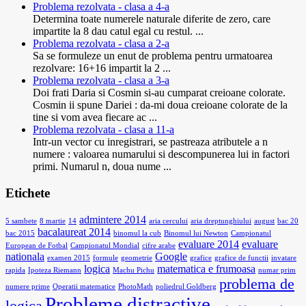
Problema rezolvata - clasa a 4-a
Determina toate numerele naturale diferite de zero, care
impartite la 8 dau catul egal cu restul. ...
Problema rezolvata - clasa a 2-a
Sa se formuleze un enut de problema pentru urmatoarea
rezolvare: 16+16 impartit la 2 ...
Problema rezolvata - clasa a 3-a
Doi frati Daria si Cosmin si-au cumparat creioane colorate.
Cosmin ii spune Dariei : da-mi doua creioane colorate de la
tine si vom avea fiecare ac ...
Problema rezolvata - clasa a 11-a
Intr-un vector cu inregistrari, se pastreaza atributele a n
numere : valoarea numarului si descompunerea lui in factori
primi. Numarul n, doua nume ...
Etichete
admintere 2014
5 sambete
8 martie
14
aria cercului
aria dreptunghiului
august
bac 20
bacalaureat 2014
bac 2015
binomul la cub
Binomul lui Newton
Campionatul
evaluare 2014
evaluare
European de Fotbal
Campionatul Mondial
cifre arabe
nationala
Google
examen 2015
formule
geometrie
grafice
grafice de functii
invatare
logica
matematica e frumoasa
rapida
Ipoteza Riemann
Machu Pichu
numar prim
problema de
numere prime
Operatii matematice
PhotoMath
poliedrul Goldberg
Probleme distractive
logica