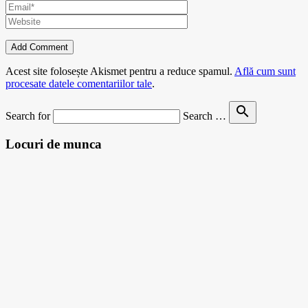
Acest site folosește Akismet pentru a reduce spamul.
Află cum sunt
procesate datele comentariilor tale
.
search
Search for
Search …
Locuri de munca