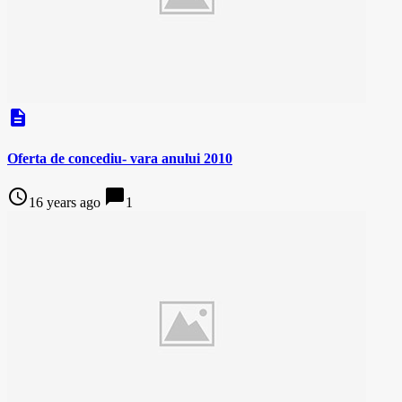
description
Oferta de concediu- vara anului 2010
access_time
chat_bubble
16 years ago
1