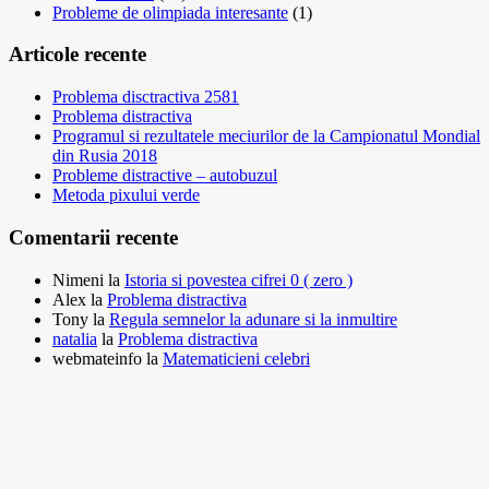
Probleme de olimpiada interesante
(1)
Articole recente
Problema disctractiva 2581
Problema distractiva
Programul si rezultatele meciurilor de la Campionatul Mondial
din Rusia 2018
Probleme distractive – autobuzul
Metoda pixului verde
Comentarii recente
Nimeni
la
Istoria si povestea cifrei 0 ( zero )
Alex
la
Problema distractiva
Tony
la
Regula semnelor la adunare si la inmultire
natalia
la
Problema distractiva
webmateinfo
la
Matematicieni celebri