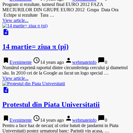
Program si rezultate, turneul final EURO 2012 FAZA
MECIURILOR DIN GRUPE EURO 2012 Grupa Data Ora
Echipe si rezultate Tara …
View article...
description
14 martie= ziua π (pi)
bookmark
access_time
person
chat_bubble
Evenimente
14 years ago
webmateinfo
0
Numărul exprimă raportul dintre circumferinţa cercului şi diametrul
său. In 2010 cei de la Google au facut un logo special …
View article...
description
Protestul din Piata Universitatii
bookmark
access_time
person
chat_bubble
Evenimente
14 years ago
webmateinfo
0
Pentru a face haz de necaz( ul celor batuti de jandarmi in Piata
Universitati) postez urmatorul banc: Parintii vin acasa, …