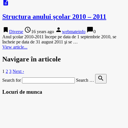
description
Structura anului şcolar 2010 – 2011
bookmark
access_time
person
chat_bubble
Diverse
16 years ago
webmateinfo
0
Anul şcolar 2010-2011 începe pe data de 1 septembrie 2010, se
încheie pe data de 31 august 2011 şi se …
View article...
Navigare în articole
1
2
3
Next ›
search
Search for
Search …
Locuri de munca