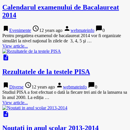
Calendarul examenului de Bacalaureat
2014
bookmark
access_time
person
chat_bubble
Evenimente
12 years ago
webmateinfo
0
Pentru pregatirea examenul de bacalaureat 2014 vor fi organizate
simulări la nivel naţional în zilele de 3, 4, 5 şi …
View article...
description
Rezultatele de la testele PISA
bookmark
access_time
person
chat_bubble
Diverse
12 years ago
webmateinfo
0
Studiul PISA a fost efectuat o dată la fiecare trei ani de la lansarea sa
în anul 2000. La ediția …
View article...
description
Noutati in anul scolar 2013-2014