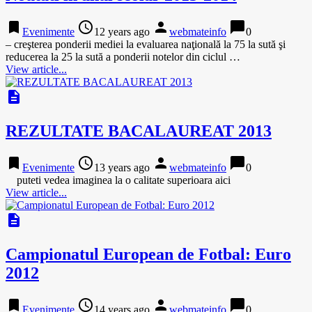
bookmark
access_time
person
chat_bubble
Evenimente
12 years ago
webmateinfo
0
– creşterea ponderii mediei la evaluarea naţională la 75 la sută şi
reducerea la 25 la sută a ponderii notelor din ciclul …
View article...
description
REZULTATE BACALAUREAT 2013
bookmark
access_time
person
chat_bubble
Evenimente
13 years ago
webmateinfo
0
puteti vedea imaginea la o calitate superioara aici
View article...
description
Campionatul European de Fotbal: Euro
2012
bookmark
access_time
person
chat_bubble
Evenimente
14 years ago
webmateinfo
0