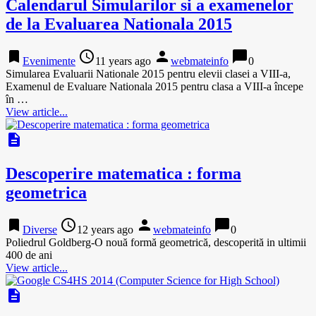
Calendarul Simularilor si a examenelor
de la Evaluarea Nationala 2015
bookmark
access_time
person
chat_bubble
Evenimente
11 years ago
webmateinfo
0
Simularea Evaluarii Nationale 2015 pentru elevii clasei a VIII-a,
Examenul de Evaluare Nationala 2015 pentru clasa a VIII-a începe
în …
View article...
description
Descoperire matematica : forma
geometrica
bookmark
access_time
person
chat_bubble
Diverse
12 years ago
webmateinfo
0
Poliedrul Goldberg-O nouă formă geometrică, descoperită in ultimii
400 de ani
View article...
description