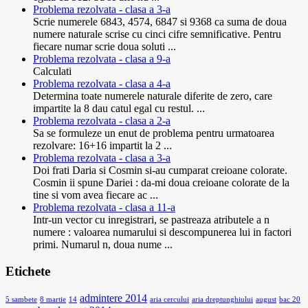
Problema rezolvata - clasa a 3-a
Scrie numerele 6843, 4574, 6847 si 9368 ca suma de doua
numere naturale scrise cu cinci cifre semnificative. Pentru
fiecare numar scrie doua soluti ...
Problema rezolvata - clasa a 9-a
Calculati
Problema rezolvata - clasa a 4-a
Determina toate numerele naturale diferite de zero, care
impartite la 8 dau catul egal cu restul. ...
Problema rezolvata - clasa a 2-a
Sa se formuleze un enut de problema pentru urmatoarea
rezolvare: 16+16 impartit la 2 ...
Problema rezolvata - clasa a 3-a
Doi frati Daria si Cosmin si-au cumparat creioane colorate.
Cosmin ii spune Dariei : da-mi doua creioane colorate de la
tine si vom avea fiecare ac ...
Problema rezolvata - clasa a 11-a
Intr-un vector cu inregistrari, se pastreaza atributele a n
numere : valoarea numarului si descompunerea lui in factori
primi. Numarul n, doua nume ...
Etichete
admintere 2014
5 sambete
8 martie
14
aria cercului
aria dreptunghiului
august
bac 20