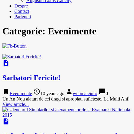
Augustin Louis Cauchy
Despre
Contact
Parteneri
Categorie:
Evenimente
description
Sarbatori Fericite!
bookmark
access_time
person
chat_bubble
Evenimente
10 years ago
webmateinfo
0
Un An Nou alaturi de cei dragi si apropiati sufleteste. La Multi Ani!
View article...
description