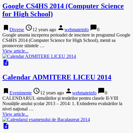
Google CS4HS 2014 (Computer Science
for High School)
bookmark
access_time
person
chat_bubble
Diverse
12 years ago
webmateinfo
0
Google anunta inceperea perioadei de inscriere in programul Google
CS4HS 2014 (Computer Science for High School), menit sa
promoveze stiintele …
View article...
description
Calendar ADMITERE LICEU 2014
bookmark
access_time
person
chat_bubble
Evenimente
12 years ago
webmateinfo
0
CALENDARUL simulărilor şi testărilor pentru clasele II-VIII
Noutățile anului școlar 2013 – 2014: 1. Extinderea evaluărilor la
nivel naţional …
View article...
description