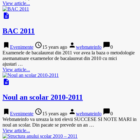
View article...
description
BAC 2011
bookmark
access_time
person
chat_bubble
Evenimente
15 years ago
webmateinfo
0
Examenele de bacalaureat din 2011 vor avea la baza o metodologie
asemanatoare examenelor de bacalaureat din 2010 cu mici
ajustari …
View article...
description
Noul an scolar 2010-2011
bookmark
access_time
person
chat_bubble
Evenimente
15 years ago
webmateinfo
0
Webmateinfo va ureaza la toti elevii SUCCESE SI NOTE MARI in
noul an scolar. Din pacate se prevede un an …
View article...