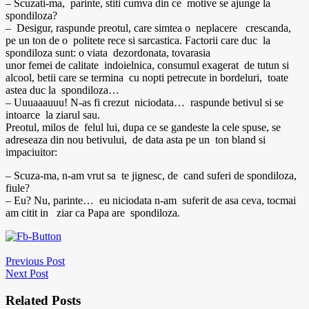
– Scuzati-ma, parinte, stiti cumva din ce motive se ajunge la
spondiloza?
– Desigur, raspunde preotul, care simtea o neplacere crescanda,
pe un ton de o politete rece si sarcastica. Factorii care duc la
spondiloza sunt: o viata dezordonata, tovarasia
unor femei de calitate indoielnica, consumul exagerat de tutun si
alcool, betii care se termina cu nopti petrecute in bordeluri, toate
astea duc la spondiloza…
– Uuuaaauuu! N-as fi crezut niciodata… raspunde betivul si se
intoarce la ziarul sau.
Preotul, milos de felul lui, dupa ce se gandeste la cele spuse, se
adreseaza din nou betivului, de data asta pe un ton bland si
impaciuitor:
– Scuza-ma, n-am vrut sa te jignesc, de cand suferi de spondiloza,
fiule?
– Eu? Nu, parinte… eu niciodata n-am suferit de asa ceva, tocmai
am citit in ziar ca Papa are spondiloza.
Previous Post
Next Post
Related Posts