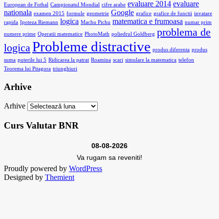
evaluare 2014
evaluare
European de Fotbal
Campionatul Mondial
cifre arabe
nationala
Google
examen 2015
formule
geometrie
grafice
grafice de functii
invatare
logica
matematica e frumoasa
rapida
Ipoteza Riemann
Machu Pichu
numar prim
problema de
numere prime
Operatii matematice
PhotoMath
poliedrul Goldberg
Probleme distractive
logica
produs diferenta
produs
suma
puterile lui 5
Ridicarea la patrat
Roamina
scari
simulare la matematica
telefon
Teorema lui Pitagora
triunghiuri
Arhive
Arhive
Curs Valutar BNR
08-08-2026
Va rugam sa reveniti!
Proudly powered by
WordPress
Designed by
Themient