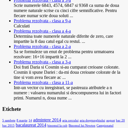
Problema rezolvata - clasa a 3-a
Scrie numerele 6843, 4574, 6847 si 9368 ca suma de doua
numere naturale scrise cu cinci cifre semnificative. Pentru
fiecare numar scrie doua soluti ...
Problema rezolvata - clasa a 9-a
Calculati
Problema rezolvata - clasa a 4-a
Determina toate numerele naturale diferite de zero, care
impartite la 8 dau catul egal cu restul. ...
Problema rezolvata - clasa a 2-a
Sa se formuleze un enut de problema pentru urmatoarea
rezolvare: 16+16 impartit la 2 ...
Problema rezolvata - clasa a 3-a
Doi frati Daria si Cosmin si-au cumparat creioane colorate.
Cosmin ii spune Dariei : da-mi doua creioane colorate de la
tine si vom avea fiecare ac ...
Problema rezolvata - clasa a 11-a
Intr-un vector cu inregistrari, se pastreaza atributele a n
numere : valoarea numarului si descompunerea lui in factori
primi. Numarul n, doua nume ...
Etichete
admintere 2014
5 sambete
8 martie
14
aria cercului
aria dreptunghiului
august
bac 20
bacalaureat 2014
bac 2015
binomul la cub
Binomul lui Newton
Campionatul