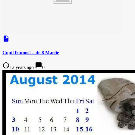
description
Copil frumos! – de 8 Martie
access_time
chat_bubble
12 years ago
0