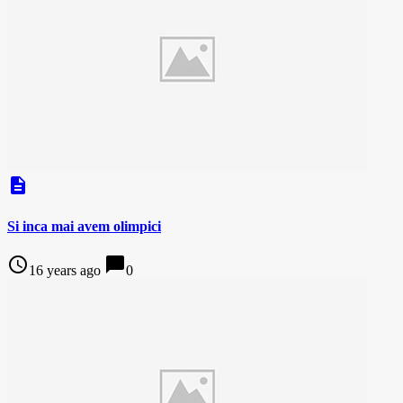
description
Si inca mai avem olimpici
access_time
chat_bubble
16 years ago
0