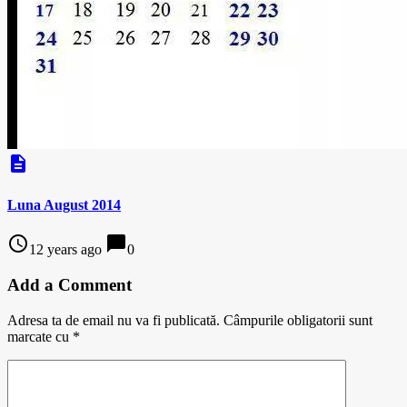
description
Luna August 2014
access_time
chat_bubble
12 years ago
0
Add a Comment
Adresa ta de email nu va fi publicată.
Câmpurile obligatorii sunt
marcate cu
*