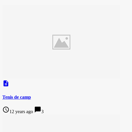
description
Tenis de camp
access_time
chat_bubble
12 years ago
3