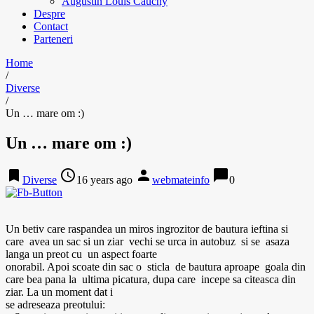
Augustin Louis Cauchy
Despre
Contact
Parteneri
Home
/
Diverse
/
Un … mare om :)
Un … mare om :)
bookmark
access_time
person
chat_bubble
Diverse
16 years ago
webmateinfo
0
Un betiv care raspandea un miros ingrozitor de bautura ieftina si
care avea un sac si un ziar vechi se urca in autobuz si se asaza
langa un preot cu un aspect foarte
onorabil. Apoi scoate din sac o sticla de bautura aproape goala din
care bea pana la ultima picatura, dupa care incepe sa citeasca din
ziar. La un moment dat i
se adreseaza preotului: