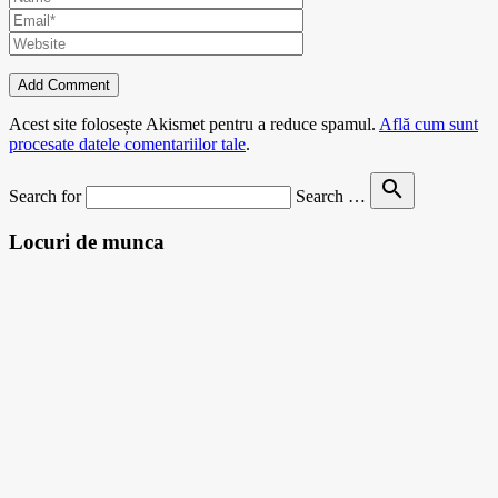
Acest site folosește Akismet pentru a reduce spamul.
Află cum sunt
procesate datele comentariilor tale
.
search
Search for
Search …
Locuri de munca