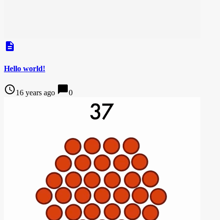
description
Hello world!
access_time
chat_bubble
16 years ago
0