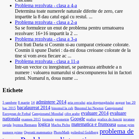
Problema rezolvata - clasa a 4-a
Determina toate numerele naturale diferite de zero, care
impartite la 8 dau catul egal cu restul. ...
Problema rezolvata - clasa a 2-a
Sa se formuleze un enut de problema pentru urmatoarea
rezolvare: 16+16 impartit la 2 ...
Problema rezolvata - clasa a 3-a
Doi frati Daria si Cosmin si-au cumparat creioane colorate.
Cosmin ii spune Dariei : da-mi doua creioane colorate de la
tine si vom avea fiecare ac ...
Problema rezolvata - clasa a 11-a
Intr-un vector cu inregistrari, se pastreaza atributele a n
numere : valoarea numarului si descompunerea lui in factori
primi. Numarul n, doua nume ...
Etichete
admintere 2014
5 sambete
8 martie
14
aria cercului
aria dreptunghiului
august
bac 20
bacalaureat 2014
bac 2015
binomul la cub
Binomul lui Newton
Campionatul
evaluare 2014
evaluare
European de Fotbal
Campionatul Mondial
cifre arabe
nationala
Google
examen 2015
formule
geometrie
grafice
grafice de functii
invatare
logica
matematica e frumoasa
rapida
Ipoteza Riemann
Machu Pichu
numar prim
problema de
numere prime
Operatii matematice
PhotoMath
poliedrul Goldberg