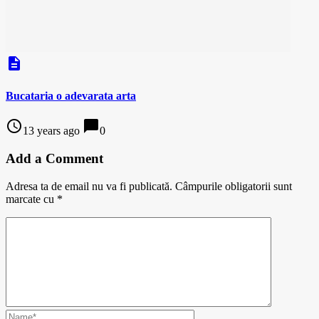
description
Bucataria o adevarata arta
access_time
chat_bubble
13 years ago
0
Add a Comment
Adresa ta de email nu va fi publicată.
Câmpurile obligatorii sunt
marcate cu
*