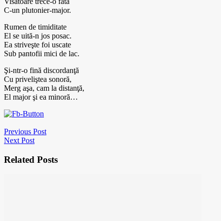
Visătoare trece-o fată
C-un plutonier-major.
Rumen de timiditate
El se uită-n jos posac.
Ea striveşte foi uscate
Sub pantofii mici de lac.
Şi-ntr-o fină discordanţă
Cu priveliştea sonoră,
Merg aşa, cam la distanţă,
El major şi ea minoră…
Previous Post
Next Post
Related Posts