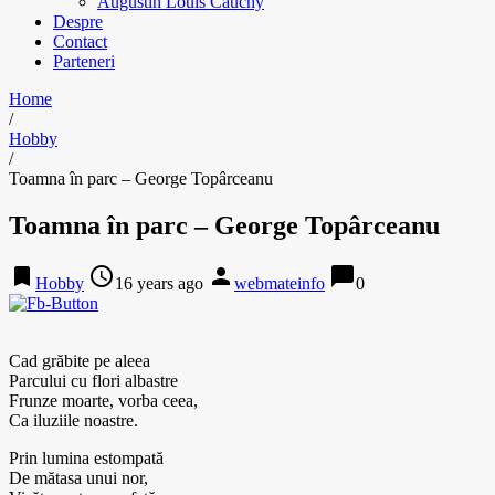
Augustin Louis Cauchy
Despre
Contact
Parteneri
Home
/
Hobby
/
Toamna în parc – George Topârceanu
Toamna în parc – George Topârceanu
bookmark
access_time
person
chat_bubble
Hobby
16 years ago
webmateinfo
0
Cad grăbite pe aleea
Parcului cu flori albastre
Frunze moarte, vorba ceea,
Ca iluziile noastre.
Prin lumina estompată
De mătasa unui nor,