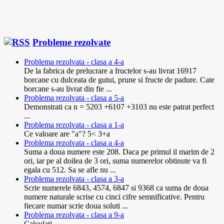
Probleme rezolvate
Problema rezolvata - clasa a 4-a
De la fabrica de prelucrare a fructelor s-au livrat 16917
borcane cu dulceata de gutui, prune si fructe de padure. Cate
borcane s-au livrat din fie ...
Problema rezolvata - clasa a 5-a
Demonstrati ca n = 5203 +6107 +3103 nu este patrat perfect
...
Problema rezolvata - clasa a 1-a
Ce valoare are "a"? 5< 3+a
Problema rezolvata - clasa a 4-a
Suma a doua numere este 208. Daca pe primul il marim de 2
ori, iar pe al doilea de 3 ori, suma numerelor obtinute va fi
egala cu 512. Sa se afle nu ...
Problema rezolvata - clasa a 3-a
Scrie numerele 6843, 4574, 6847 si 9368 ca suma de doua
numere naturale scrise cu cinci cifre semnificative. Pentru
fiecare numar scrie doua soluti ...
Problema rezolvata - clasa a 9-a
Calculati