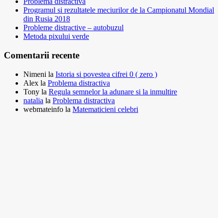
Problema distractiva
Programul si rezultatele meciurilor de la Campionatul Mondial
din Rusia 2018
Probleme distractive – autobuzul
Metoda pixului verde
Comentarii recente
Nimeni
la
Istoria si povestea cifrei 0 ( zero )
Alex
la
Problema distractiva
Tony
la
Regula semnelor la adunare si la inmultire
natalia
la
Problema distractiva
webmateinfo
la
Matematicieni celebri