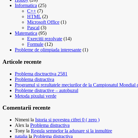
Informatica
(25)
C++
(7)
HTML
(2)
Microsoft Office
(1)
Pascal
(3)
Matematica
(95)
Exercitii rezolvate
(14)
Formule
(12)
Probleme de olimpiada interesante
(1)
Articole recente
Problema disctractiva 2581
Problema distractiva
Programul si rezultatele meciurilor de la Campionatul Mondial
Probleme distractive – autobuzul
Metoda pixului verde
Comentarii recente
Nimeni
la
Istoria si povestea cifrei 0 ( zero )
Alex
la
Problema distractiva
Tony
la
Regula semnelor la adunare si la inmultire
natalia
la
Problema distractiva