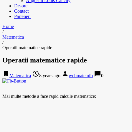
Augustin Louis Cauchy
Despre
Contact
Parteneri
Home
/
Matematica
/
Operatii matematice rapide
Operatii matematice rapide
bookmark
access_time
person
chat_bubble
Matematica
8 years ago
webmateinfo
0
Mai multe metode a face rapid calcule matematice: