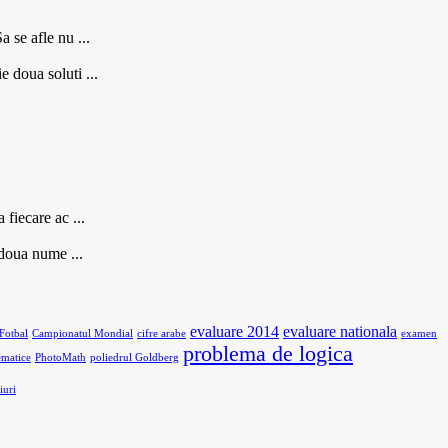
 se afle nu ...
 doua soluti ...
fiecare ac ...
 doua nume ...
evaluare 2014
evaluare nationala
Fotbal
Campionatul Mondial
cifre arabe
examen
problema de logica
ematice
PhotoMath
poliedrul Goldberg
iuri