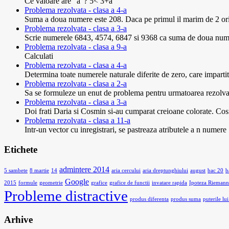
Ce valoare are "a"? 5< 3+a
Problema rezolvata - clasa a 4-a
Suma a doua numere este 208. Daca pe primul il marim de 2 ori, i
Problema rezolvata - clasa a 3-a
Scrie numerele 6843, 4574, 6847 si 9368 ca suma de doua numere 
Problema rezolvata - clasa a 9-a
Calculati
Problema rezolvata - clasa a 4-a
Determina toate numerele naturale diferite de zero, care impartite 
Problema rezolvata - clasa a 2-a
Sa se formuleze un enut de problema pentru urmatoarea rezolvare
Problema rezolvata - clasa a 3-a
Doi frati Daria si Cosmin si-au cumparat creioane colorate. Cosm
Problema rezolvata - clasa a 11-a
Intr-un vector cu inregistrari, se pastreaza atributele a n nume
Etichete
admintere 2014
5 sambete
8 martie
14
aria cercului
aria dreptunghiului
august
bac 20
b
Google
2015
formule
geometrie
grafice
grafice de functii
invatare rapida
Ipoteza Riemann
Probleme distractive
produs diferenta
produs suma
puterile lui
Arhive