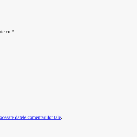
ate cu
*
cesate datele comentariilor tale
.