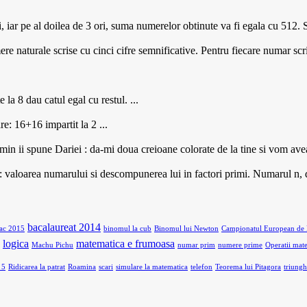
ar pe al doilea de 3 ori, suma numerelor obtinute va fi egala cu 512. Sa
naturale scrise cu cinci cifre semnificative. Pentru fiecare numar scrie
la 8 dau catul egal cu restul. ...
: 16+16 impartit la 2 ...
in ii spune Dariei : da-mi doua creioane colorate de la tine si vom avea 
re : valoarea numarului si descompunerea lui in factori primi. Numarul n,
bacalaureat 2014
ac 2015
binomul la cub
Binomul lui Newton
Campionatul European de 
logica
matematica e frumoasa
Machu Pichu
numar prim
numere prime
Operatii mat
 5
Ridicarea la patrat
Roamina
scari
simulare la matematica
telefon
Teorema lui Pitagora
triungh