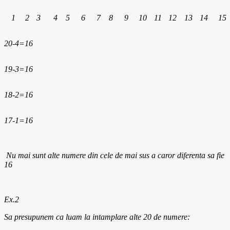
1
2
3
4
5
6
7
8
9
10
11
12
13
14
15
20-4=16
19-3=16
18-2=16
17-1=16
Nu mai sunt alte numere din cele de mai sus a caror diferenta sa fie
16
Ex.2
Sa presupunem ca luam la intamplare alte 20 de numere: