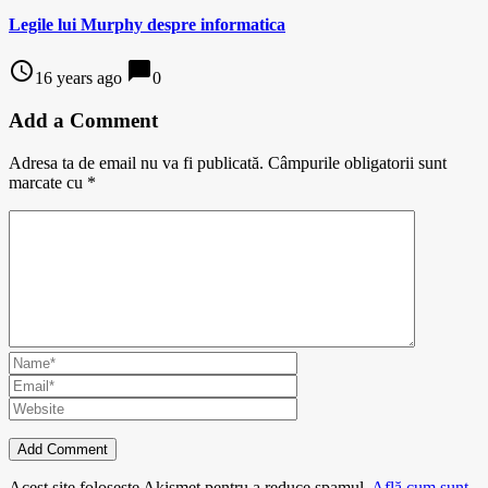
Legile lui Murphy despre informatica
access_time
chat_bubble
16 years ago
0
Add a Comment
Adresa ta de email nu va fi publicată.
Câmpurile obligatorii sunt
marcate cu
*
Acest site folosește Akismet pentru a reduce spamul.
Află cum sunt