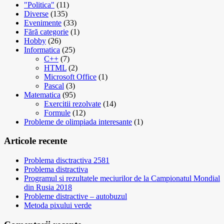
"Politica"
(11)
Diverse
(135)
Evenimente
(33)
Fără categorie
(1)
Hobby
(26)
Informatica
(25)
C++
(7)
HTML
(2)
Microsoft Office
(1)
Pascal
(3)
Matematica
(95)
Exercitii rezolvate
(14)
Formule
(12)
Probleme de olimpiada interesante
(1)
Articole recente
Problema disctractiva 2581
Problema distractiva
Programul si rezultatele meciurilor de la Campionatul Mondial
din Rusia 2018
Probleme distractive – autobuzul
Metoda pixului verde