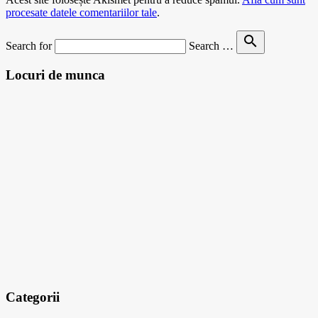
procesate datele comentariilor tale
.
search
Search for
Search …
Locuri de munca
Categorii