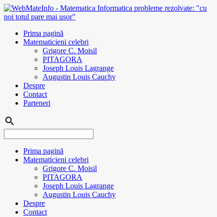
Prima pagină
Matematicieni celebri
Grigore C. Moisil
PITAGORA
Joseph Louis Lagrange
Augustin Louis Cauchy
Despre
Contact
Parteneri
search
Prima pagină
Matematicieni celebri
Grigore C. Moisil
PITAGORA
Joseph Louis Lagrange
Augustin Louis Cauchy
Despre
Contact