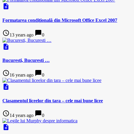
description
Formatarea condiţională din Microsoft Office Excel 2007
access_time
chat_bubble
13 years ago
0
description
Bucuresti, Bucuresti …
access_time
chat_bubble
16 years ago
0
description
Clasamentul liceelor din tara – cele mai bune licee
access_time
chat_bubble
14 years ago
0
description