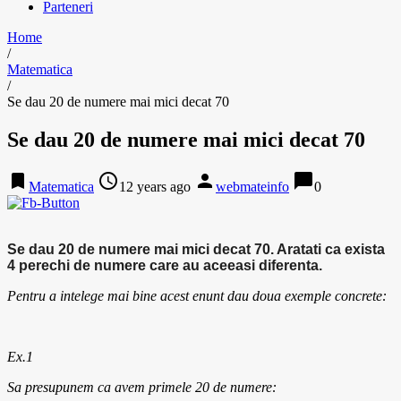
Parteneri
Home
/
Matematica
/
Se dau 20 de numere mai mici decat 70
Se dau 20 de numere mai mici decat 70
bookmark
access_time
person
chat_bubble
Matematica
12 years ago
webmateinfo
0
Se dau 20 de numere mai mici decat 70. Aratati ca exista
4 perechi de numere care au aceeasi diferenta.
Pentru a intelege mai bine acest enunt dau doua exemple concrete:
Ex.1
Sa presupunem ca avem primele 20 de numere: