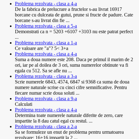
Problema rezolvata - clasa a 4-a
De la fabrica de prelucrare a fructelor s-au livrat 16917
borcane cu dulceata de gutui, prune si fructe de padure. Cate
borcane s-au livrat din fie ...
Problema rezolvata - clasa a 5-a
Demonstrati ca n = 5203 +6107 +3103 nu este patrat perfect
...
Problema rezolvata - clasa a 1-a
Ce valoare are "a"? 5< 3+a
Problema rezolvata - clasa a 4-a
Suma a doua numere este 208. Daca pe primul il marim de 2
ori, iar pe al doilea de 3 ori, suma numerelor obtinute va fi
egala cu 512. Sa se afle nu ...
Problema rezolvata - clasa a 3-a
Scrie numerele 6843, 4574, 6847 si 9368 ca suma de doua
numere naturale scrise cu cinci cifre semnificative. Pentru
fiecare numar scrie doua soluti ...
Problema rezolvata - clasa a 9-a
Calculati
Problema rezolvata - clasa a 4-a
Determina toate numerele naturale diferite de zero, care
impartite la 8 dau catul egal cu restul. ...
Problema rezolvata - clasa a 2-a
Sa se formuleze un enut de problema pentru urmatoarea
rezolvare: 16+16 impartit la 2 ...