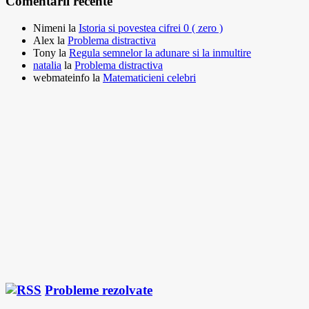
Comentarii recente
Nimeni
la
Istoria si povestea cifrei 0 ( zero )
Alex
la
Problema distractiva
Tony
la
Regula semnelor la adunare si la inmultire
natalia
la
Problema distractiva
webmateinfo
la
Matematicieni celebri
Probleme rezolvate