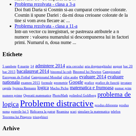
Problema rezolvata - clasa a 3-a
Doi frati Daria si Cosmin si-au cumparat creioane colorate.
Cosmin ii spune Dariei : da-mi doua creioane colorate de la
tine si vom avea fiecare ac ...
Problema rezolvata - clasa a 11-a
Intr-un vector cu inregistrari, se pastreaza atributele a n
numere : valoarea numarului si descompunerea lui in factori
primi. Numarul n, doua nume ...
Etichete
admintere 2014
5 sambete
8 martie
14
aria cercului
aria dreptunghiului
august
bac 20
bacalaureat 2014
bac 2015
binomul la cub
Binomul lui Newton
Campionatul
evaluare 2014
evaluare
European de Fotbal
Campionatul Mondial
cifre arabe
nationala
Google
examen 2015
formule
geometrie
grafice
grafice de functii
invatare
logica
matematica e frumoasa
rapida
Ipoteza Riemann
Machu Pichu
numar prim
problema de
numere prime
Operatii matematice
PhotoMath
poliedrul Goldberg
Probleme distractive
logica
produs diferenta
produs
suma
puterile lui 5
Ridicarea la patrat
Roamina
scari
simulare la matematica
telefon
Teorema lui Pitagora
triunghiuri
Arhive