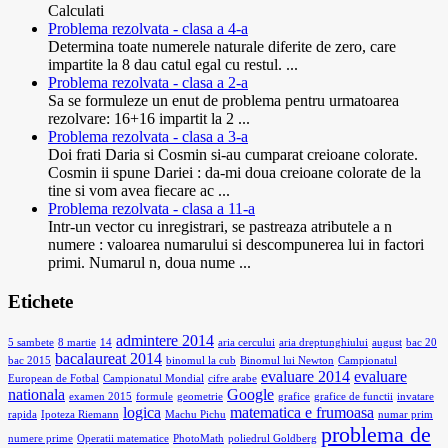
Calculati
Problema rezolvata - clasa a 4-a
Determina toate numerele naturale diferite de zero, care
impartite la 8 dau catul egal cu restul. ...
Problema rezolvata - clasa a 2-a
Sa se formuleze un enut de problema pentru urmatoarea
rezolvare: 16+16 impartit la 2 ...
Problema rezolvata - clasa a 3-a
Doi frati Daria si Cosmin si-au cumparat creioane colorate.
Cosmin ii spune Dariei : da-mi doua creioane colorate de la
tine si vom avea fiecare ac ...
Problema rezolvata - clasa a 11-a
Intr-un vector cu inregistrari, se pastreaza atributele a n
numere : valoarea numarului si descompunerea lui in factori
primi. Numarul n, doua nume ...
Etichete
admintere 2014
5 sambete
8 martie
14
aria cercului
aria dreptunghiului
august
bac 20
bacalaureat 2014
bac 2015
binomul la cub
Binomul lui Newton
Campionatul
evaluare 2014
evaluare
European de Fotbal
Campionatul Mondial
cifre arabe
nationala
Google
examen 2015
formule
geometrie
grafice
grafice de functii
invatare
logica
matematica e frumoasa
rapida
Ipoteza Riemann
Machu Pichu
numar prim
problema de
numere prime
Operatii matematice
PhotoMath
poliedrul Goldberg