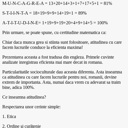
M-U-N-C-A-G-R-E-A = 13+20+14+3+1+7+17+5+1 = 81%
S-T-I-I-N-T-A = 18+19+9+9+14+19+1 = 89%
A-T-I-T-U-D-I-N-E= 1+19+9+19+20+4+9+14+5 = 100%
Prin urmare, se poate spune, cu certitudine matematica ca:
Chiar daca munca grea si stiinta sunt folositoare, atitudinea cu care
facem lucrurile conduce la eficienta maxima!
Prezentarea aceasta a fost tradusa din engleza. Primele cuvinte
analizate inregistrau eficienta mai mare decat in romana.
Particularitatile socioculturale dau aceasta diferenta. Asta inseamna
ca atitudinea cu care facem lucrurile pentru noi, romanii, devine
extrem de importanta. Asta, numai daca vrem cu adevarat sa traim
bine, adica 100%.
Ce inseamna atitudinea?
Respectarea unor cerinte simple:
1. Etica
2. Ordine şi curăţenie