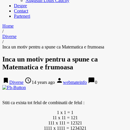
Augustin Louis Cauchy
Despre
Contact
Parteneri
Home
/
Diverse
/
Inca un motiv pentru a spune ca Matematica e frumoasa
Inca un motiv pentru a spune ca
Matematica e frumoasa
bookmark
access_time
person
chat_bubble
Diverse
14 years ago
webmateinfo
0
Stiti ca exista tot felul de combinatii de felul :
1 x 1 = 1
11 x 11 = 121
111 x 111 = 12321
1111 x 1111 = 1234321