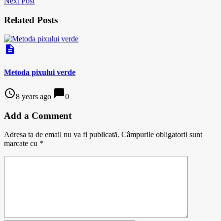
Next Post
Related Posts
description
Metoda pixului verde
access_time
chat_bubble
8 years ago
0
Add a Comment
Adresa ta de email nu va fi publicată.
Câmpurile obligatorii sunt
marcate cu
*