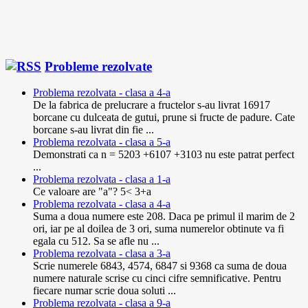
Probleme rezolvate
Problema rezolvata - clasa a 4-a
De la fabrica de prelucrare a fructelor s-au livrat 16917
borcane cu dulceata de gutui, prune si fructe de padure. Cate
borcane s-au livrat din fie ...
Problema rezolvata - clasa a 5-a
Demonstrati ca n = 5203 +6107 +3103 nu este patrat perfect
...
Problema rezolvata - clasa a 1-a
Ce valoare are "a"? 5< 3+a
Problema rezolvata - clasa a 4-a
Suma a doua numere este 208. Daca pe primul il marim de 2
ori, iar pe al doilea de 3 ori, suma numerelor obtinute va fi
egala cu 512. Sa se afle nu ...
Problema rezolvata - clasa a 3-a
Scrie numerele 6843, 4574, 6847 si 9368 ca suma de doua
numere naturale scrise cu cinci cifre semnificative. Pentru
fiecare numar scrie doua soluti ...
Problema rezolvata - clasa a 9-a