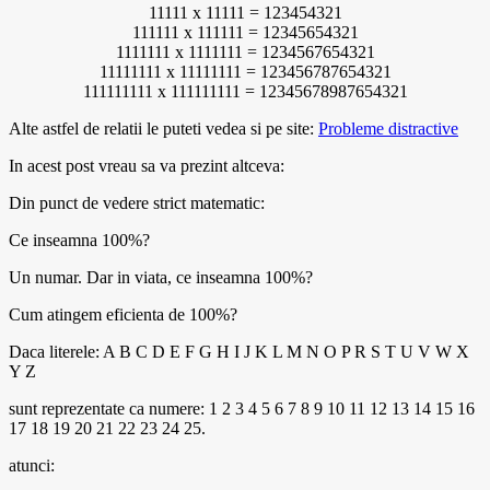
11111 x 11111 = 123454321
111111 x 111111 = 12345654321
1111111 x 1111111 = 1234567654321
11111111 x 11111111 = 123456787654321
111111111 x 111111111 = 12345678987654321
Alte astfel de relatii le puteti vedea si pe site:
Probleme distractive
In acest post vreau sa va prezint altceva:
Din punct de vedere strict matematic:
Ce inseamna 100%?
Un numar. Dar in viata, ce inseamna 100%?
Cum atingem eficienta de 100%?
Daca literele: A B C D E F G H I J K L M N O P R S T U V W X
Y Z
sunt reprezentate ca numere: 1 2 3 4 5 6 7 8 9 10 11 12 13 14 15 16
17 18 19 20 21 22 23 24 25.
atunci: