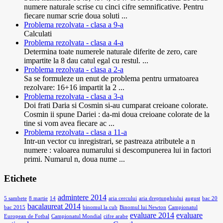
numere naturale scrise cu cinci cifre semnificative. Pentru
fiecare numar scrie doua soluti ...
Problema rezolvata - clasa a 9-a
Calculati
Problema rezolvata - clasa a 4-a
Determina toate numerele naturale diferite de zero, care
impartite la 8 dau catul egal cu restul. ...
Problema rezolvata - clasa a 2-a
Sa se formuleze un enut de problema pentru urmatoarea
rezolvare: 16+16 impartit la 2 ...
Problema rezolvata - clasa a 3-a
Doi frati Daria si Cosmin si-au cumparat creioane colorate.
Cosmin ii spune Dariei : da-mi doua creioane colorate de la
tine si vom avea fiecare ac ...
Problema rezolvata - clasa a 11-a
Intr-un vector cu inregistrari, se pastreaza atributele a n
numere : valoarea numarului si descompunerea lui in factori
primi. Numarul n, doua nume ...
Etichete
admintere 2014
5 sambete
8 martie
14
aria cercului
aria dreptunghiului
august
bac 20
bacalaureat 2014
bac 2015
binomul la cub
Binomul lui Newton
Campionatul
evaluare 2014
evaluare
European de Fotbal
Campionatul Mondial
cifre arabe