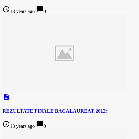
access_time
chat_bubble
13 years ago
0
description
REZULTATE FINALE BACALAUREAT 2012:
access_time
chat_bubble
13 years ago
0