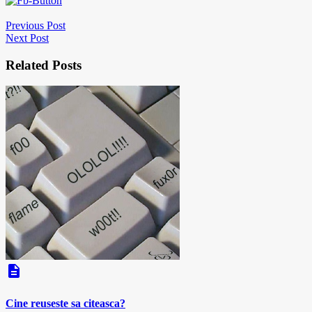
Previous Post
Next Post
Related Posts
description
Cine reuseste sa citeasca?