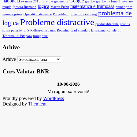
nationala
Google
examen 2015
formule
geometrie
grafice
grafice de functii
invatare
logica
matematica e frumoasa
rapida
Ipoteza Riemann
Machu Pichu
numar prim
problema de
numere prime
Operatii matematice
PhotoMath
poliedrul Goldberg
Probleme distractive
logica
produs diferenta
produs
suma
puterile lui 5
Ridicarea la patrat
Roamina
scari
simulare la matematica
telefon
Teorema lui Pitagora
triunghiuri
Arhive
Arhive
Curs Valutar BNR
10-08-2026
Va rugam sa reveniti!
Proudly powered by
WordPress
Designed by
Themient