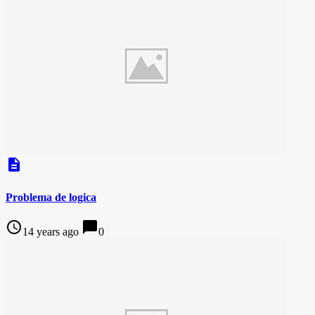
description
Problema de logica
access_time
chat_bubble
14 years ago
0