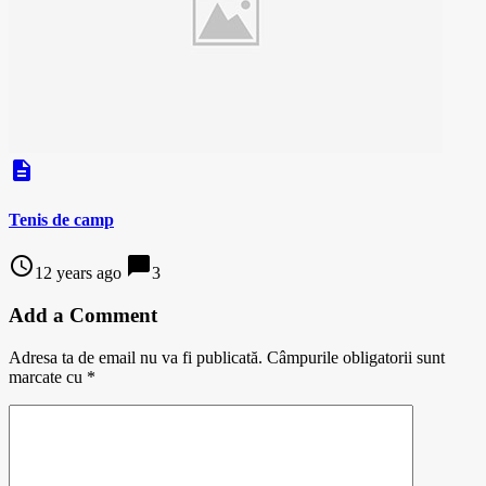
description
Tenis de camp
access_time
chat_bubble
12 years ago
3
Add a Comment
Adresa ta de email nu va fi publicată.
Câmpurile obligatorii sunt
marcate cu
*