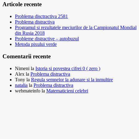
Articole recente
Problema disctractiva 2581
Problema distractiva
Programul si rezultatele meciurilor de la Campionatul Mondial
din Rusia 2018
Probleme distractive – autobuzul
Metoda pixului verde
Comentarii recente
Nimeni
la
Istoria si povestea cifrei 0 ( zero )
Alex
la
Problema distractiva
Tony
la
Regula semnelor la adunare si la inmultire
natalia
la
Problema distractiva
webmateinfo
la
Matematicieni celebri