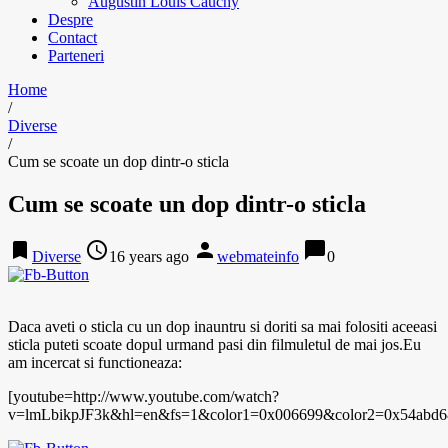
Augustin Louis Cauchy
Despre
Contact
Parteneri
Home
/
Diverse
/
Cum se scoate un dop dintr-o sticla
Cum se scoate un dop dintr-o sticla
bookmark
access_time
person
chat_bubble
Diverse
16 years ago
webmateinfo
0
Daca aveti o sticla cu un dop inauntru si doriti sa mai folositi aceeasi
sticla puteti scoate dopul urmand pasi din filmuletul de mai jos.Eu
am incercat si functioneaza:
[youtube=http://www.youtube.com/watch?
v=lmLbikpJF3k&hl=en&fs=1&color1=0x006699&color2=0x54abd6