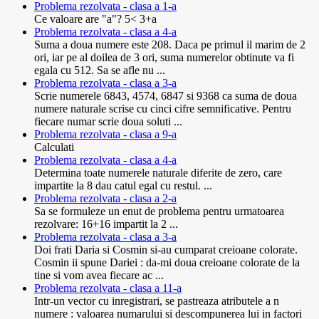
Problema rezolvata - clasa a 1-a
Ce valoare are "a"? 5< 3+a
Problema rezolvata - clasa a 4-a
Suma a doua numere este 208. Daca pe primul il marim de 2
ori, iar pe al doilea de 3 ori, suma numerelor obtinute va fi
egala cu 512. Sa se afle nu ...
Problema rezolvata - clasa a 3-a
Scrie numerele 6843, 4574, 6847 si 9368 ca suma de doua
numere naturale scrise cu cinci cifre semnificative. Pentru
fiecare numar scrie doua soluti ...
Problema rezolvata - clasa a 9-a
Calculati
Problema rezolvata - clasa a 4-a
Determina toate numerele naturale diferite de zero, care
impartite la 8 dau catul egal cu restul. ...
Problema rezolvata - clasa a 2-a
Sa se formuleze un enut de problema pentru urmatoarea
rezolvare: 16+16 impartit la 2 ...
Problema rezolvata - clasa a 3-a
Doi frati Daria si Cosmin si-au cumparat creioane colorate.
Cosmin ii spune Dariei : da-mi doua creioane colorate de la
tine si vom avea fiecare ac ...
Problema rezolvata - clasa a 11-a
Intr-un vector cu inregistrari, se pastreaza atributele a n
numere : valoarea numarului si descompunerea lui in factori