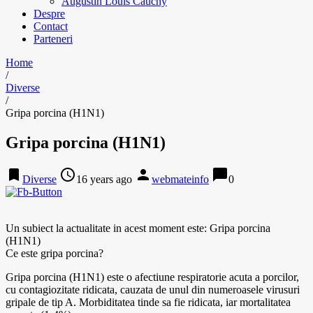
Augustin Louis Cauchy
Despre
Contact
Parteneri
Home
/
Diverse
/
Gripa porcina (H1N1)
Gripa porcina (H1N1)
bookmark
access_time
person
chat_bubble
Diverse
16 years ago
webmateinfo
0
Un subiect la actualitate in acest moment este: Gripa porcina
(H1N1)
Ce este gripa porcina?
Gripa porcina (H1N1) este o afectiune respiratorie acuta a porcilor,
cu contagiozitate ridicata, cauzata de unul din numeroasele virusuri
gripale de tip A. Morbiditatea tinde sa fie ridicata, iar mortalitatea