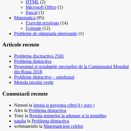
HTML
(2)
Microsoft Office
(1)
Pascal
(3)
Matematica
(95)
Exercitii rezolvate
(14)
Formule
(12)
Probleme de olimpiada interesante
(1)
Articole recente
Problema disctractiva 2581
Problema distractiva
Programul si rezultatele meciurilor de la Campionatul Mondial
din Rusia 2018
Probleme distractive – autobuzul
Metoda pixului verde
Comentarii recente
Nimeni
la
Istoria si povestea cifrei 0 ( zero )
Alex
la
Problema distractiva
Tony
la
Regula semnelor la adunare si la inmultire
natalia
la
Problema distractiva
webmateinfo
la
Matematicieni celebri