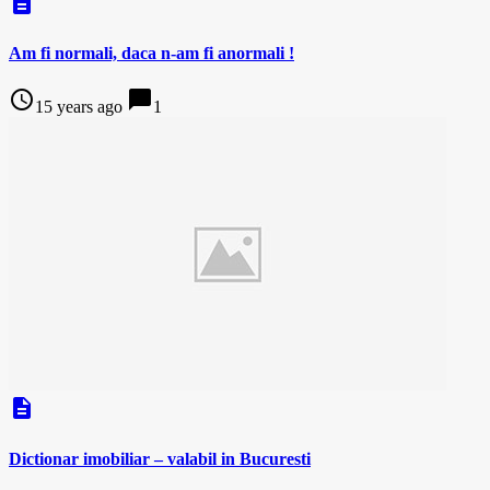
description
Am fi normali, daca n-am fi anormali !
access_time
chat_bubble
15 years ago
1
description
Dictionar imobiliar – valabil in Bucuresti