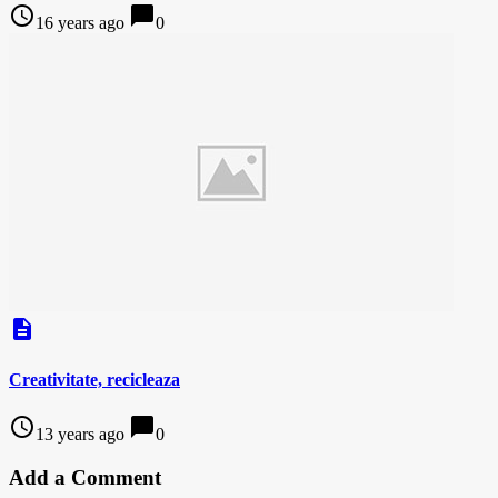
access_time
chat_bubble
16 years ago
0
description
Creativitate, recicleaza
access_time
chat_bubble
13 years ago
0
Add a Comment