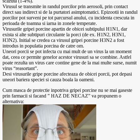
scazuta (1-4%).
Virusul se transmite in randul porcilor prin aerosoli, prin contact
direct sau indirect si de la purtatori asimptomatici. Epizootii in randul
porcilor pot surveni pe tot parcursul anului, cu incidenta crescuta in
perioada de toamna si iarna in zonele temperate.
Virusurile gripei porcine apartin de obicei subtipului H1N1, dar
exista si alte subtipuri circulante la porci (de ex. H1N2, H3N1,
H3N2). Initial se credea ca virusul gripei porcine H3N2 a fost
introdus in populatia porcina de catre om.
Uneori porcii se pot infecta cu mai mult de un virus la un moment
dat, ceea ce permite genelor acestor virusuri sa se combine. Astfel
poate rezulta un virus care contine gene de la mai multe surse, numit
virus “reasortant”.
Desi virusurile gripe porcine afecteaza de obicei porcii, pot depasi
uneori bariera speciei si cauza boala la oameni.
Cum masca de protectie inpotriva gripei porcine nu se mai gaseste
prin farmacii si facand ” HAZ DE NECAZ” va propunem o
alternativa: