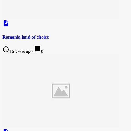
description
Romania land of choice
access_time
chat_bubble
16 years ago
0