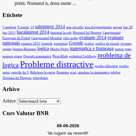
primi. Numarul n, doua nume ...
Etichete
admintere 2014
5 sambete
8 martie
14
aria cercului
aria dreptunghiului
august
bac 20
bacalaureat 2014
bac 2015
binomul la cub
Binomul lui Newton
Campionatul
evaluare 2014
evaluare
European de Fotbal
Campionatul Mondial
cifre arabe
nationala
Google
examen 2015
formule
geometrie
grafice
grafice de functii
invatare
logica
matematica e frumoasa
rapida
Ipoteza Riemann
Machu Pichu
numar prim
problema de
numere prime
Operatii matematice
PhotoMath
poliedrul Goldberg
Probleme distractive
logica
produs diferenta
produs
suma
puterile lui 5
Ridicarea la patrat
Roamina
scari
simulare la matematica
telefon
Teorema lui Pitagora
triunghiuri
Arhive
Arhive
Curs Valutar BNR
08-08-2026
Va rugam sa reveniti!