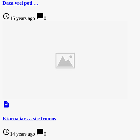
Daca vrei poti …
access_time
chat_bubble
15 years ago
0
description
E iarna iar … si e frumos
access_time
chat_bubble
14 years ago
0