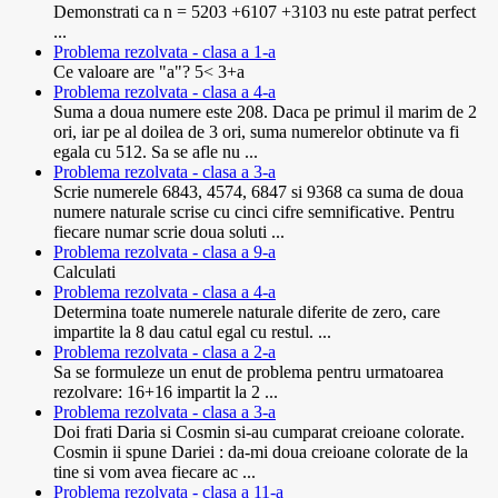
Demonstrati ca n = 5203 +6107 +3103 nu este patrat perfect
...
Problema rezolvata - clasa a 1-a
Ce valoare are "a"? 5< 3+a
Problema rezolvata - clasa a 4-a
Suma a doua numere este 208. Daca pe primul il marim de 2
ori, iar pe al doilea de 3 ori, suma numerelor obtinute va fi
egala cu 512. Sa se afle nu ...
Problema rezolvata - clasa a 3-a
Scrie numerele 6843, 4574, 6847 si 9368 ca suma de doua
numere naturale scrise cu cinci cifre semnificative. Pentru
fiecare numar scrie doua soluti ...
Problema rezolvata - clasa a 9-a
Calculati
Problema rezolvata - clasa a 4-a
Determina toate numerele naturale diferite de zero, care
impartite la 8 dau catul egal cu restul. ...
Problema rezolvata - clasa a 2-a
Sa se formuleze un enut de problema pentru urmatoarea
rezolvare: 16+16 impartit la 2 ...
Problema rezolvata - clasa a 3-a
Doi frati Daria si Cosmin si-au cumparat creioane colorate.
Cosmin ii spune Dariei : da-mi doua creioane colorate de la
tine si vom avea fiecare ac ...
Problema rezolvata - clasa a 11-a