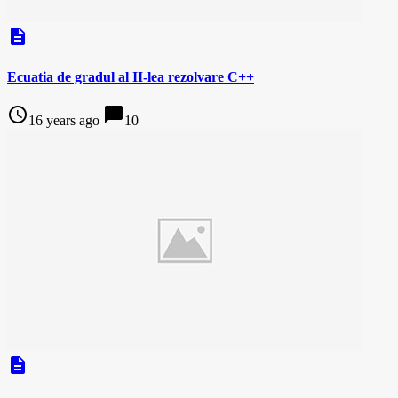
description
Ecuatia de gradul al II-lea rezolvare C++
access_time
chat_bubble
16 years ago
10
description