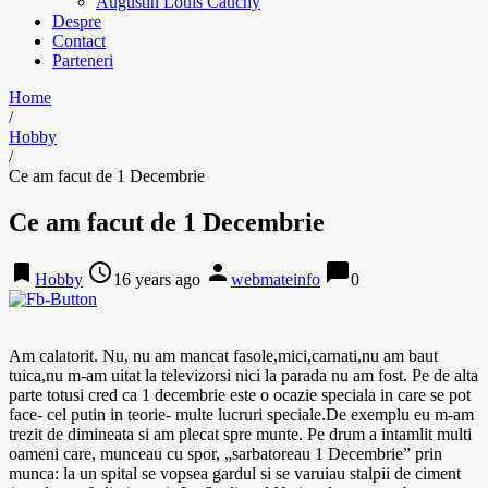
Augustin Louis Cauchy
Despre
Contact
Parteneri
Home
/
Hobby
/
Ce am facut de 1 Decembrie
Ce am facut de 1 Decembrie
bookmark
access_time
person
chat_bubble
Hobby
16 years ago
webmateinfo
0
Am calatorit. Nu, nu am mancat fasole,mici,carnati,nu am baut
tuica,nu m-am uitat la televizorsi nici la parada nu am fost. Pe de alta
parte totusi cred ca 1 decembrie este o ocazie speciala in care se pot
face- cel putin in teorie- multe lucruri speciale.De exemplu eu m-am
trezit de dimineata si am plecat spre munte. Pe drum a intamlit multi
oameni care, munceau cu spor, „sarbatoreau 1 Decembrie” prin
munca: la un spital se vopsea gardul si se varuiau stalpii de ciment