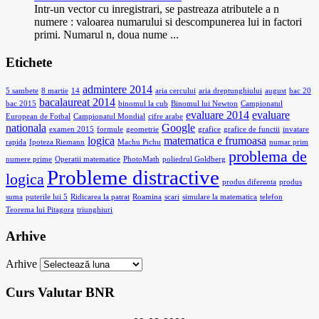
Intr-un vector cu inregistrari, se pastreaza atributele a n
numere : valoarea numarului si descompunerea lui in factori
primi. Numarul n, doua nume ...
Etichete
admintere 2014
5 sambete
8 martie
14
aria cercului
aria dreptunghiului
august
bac 20
bacalaureat 2014
bac 2015
binomul la cub
Binomul lui Newton
Campionatul
evaluare 2014
evaluare
European de Fotbal
Campionatul Mondial
cifre arabe
nationala
Google
examen 2015
formule
geometrie
grafice
grafice de functii
invatare
logica
matematica e frumoasa
rapida
Ipoteza Riemann
Machu Pichu
numar prim
problema de
numere prime
Operatii matematice
PhotoMath
poliedrul Goldberg
Probleme distractive
logica
produs diferenta
produs
suma
puterile lui 5
Ridicarea la patrat
Roamina
scari
simulare la matematica
telefon
Teorema lui Pitagora
triunghiuri
Arhive
Arhive
Curs Valutar BNR