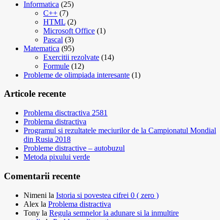
Informatica
(25)
C++
(7)
HTML
(2)
Microsoft Office
(1)
Pascal
(3)
Matematica
(95)
Exercitii rezolvate
(14)
Formule
(12)
Probleme de olimpiada interesante
(1)
Articole recente
Problema disctractiva 2581
Problema distractiva
Programul si rezultatele meciurilor de la Campionatul Mondial
din Rusia 2018
Probleme distractive – autobuzul
Metoda pixului verde
Comentarii recente
Nimeni
la
Istoria si povestea cifrei 0 ( zero )
Alex
la
Problema distractiva
Tony
la
Regula semnelor la adunare si la inmultire