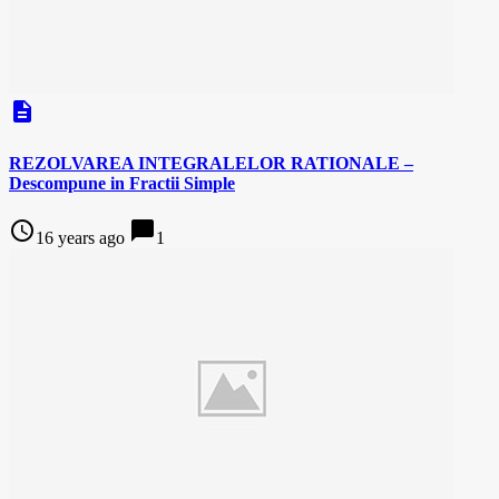
description
REZOLVAREA INTEGRALELOR RATIONALE –
Descompune in Fractii Simple
access_time
chat_bubble
16 years ago
1