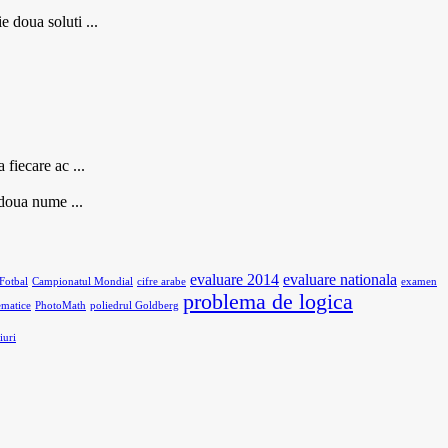
 doua soluti ...
fiecare ac ...
 doua nume ...
evaluare 2014
evaluare nationala
Fotbal
Campionatul Mondial
cifre arabe
examen
problema de logica
ematice
PhotoMath
poliedrul Goldberg
iuri