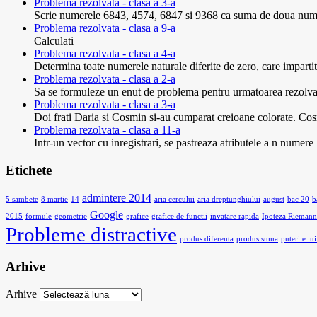
Problema rezolvata - clasa a 3-a
Scrie numerele 6843, 4574, 6847 si 9368 ca suma de doua numere 
Problema rezolvata - clasa a 9-a
Calculati
Problema rezolvata - clasa a 4-a
Determina toate numerele naturale diferite de zero, care impartite 
Problema rezolvata - clasa a 2-a
Sa se formuleze un enut de problema pentru urmatoarea rezolvare
Problema rezolvata - clasa a 3-a
Doi frati Daria si Cosmin si-au cumparat creioane colorate. Cosm
Problema rezolvata - clasa a 11-a
Intr-un vector cu inregistrari, se pastreaza atributele a n nume
Etichete
admintere 2014
5 sambete
8 martie
14
aria cercului
aria dreptunghiului
august
bac 20
b
Google
2015
formule
geometrie
grafice
grafice de functii
invatare rapida
Ipoteza Riemann
Probleme distractive
produs diferenta
produs suma
puterile lui
Arhive
Arhive