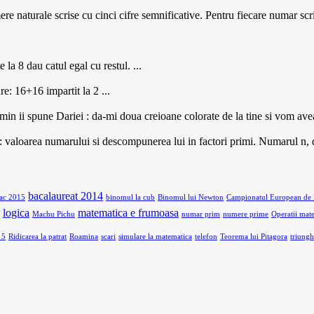
naturale scrise cu cinci cifre semnificative. Pentru fiecare numar scrie
la 8 dau catul egal cu restul. ...
: 16+16 impartit la 2 ...
in ii spune Dariei : da-mi doua creioane colorate de la tine si vom avea 
re : valoarea numarului si descompunerea lui in factori primi. Numarul n,
bacalaureat 2014
ac 2015
binomul la cub
Binomul lui Newton
Campionatul European de 
logica
matematica e frumoasa
Machu Pichu
numar prim
numere prime
Operatii mat
 5
Ridicarea la patrat
Roamina
scari
simulare la matematica
telefon
Teorema lui Pitagora
triungh