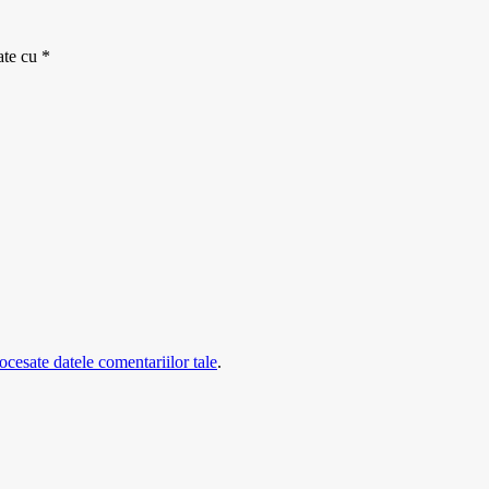
ate cu
*
cesate datele comentariilor tale
.