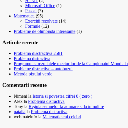
HTML
(2)
Microsoft Office
(1)
Pascal
(3)
Matematica
(95)
Exercitii rezolvate
(14)
Formule
(12)
Probleme de olimpiada interesante
(1)
Articole recente
Problema disctractiva 2581
Problema distractiva
Programul si rezultatele meciurilor de la Campionatul Mondial
Probleme distractive – autobuzul
Metoda pixului verde
Comentarii recente
Nimeni
la
Istoria si povestea cifrei 0 ( zero )
Alex
la
Problema distractiva
Tony
la
Regula semnelor la adunare si la inmultire
natalia
la
Problema distractiva
webmateinfo
la
Matematicieni celebri