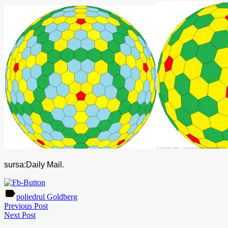
​sursa:Daily Mail.
label
poliedrul Goldberg
Previous Post
Next Post