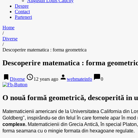
Augustin Louis Cauchy
Despre
Contact
Parteneri
Home
/
Diverse
/
Descoperire matematica : forma geometrica
Descoperire matematica : forma geometri
bookmark
access_time
person
chat_bubble
Diverse
12 years ago
webmateinfo
0
O nouă formă geometrică, descoperită in ul
Matematicienii americani de la Universitatea California din Lo
Goldberg", inspirându-se din felul în care formele apar în mod
complexe.
Matematicienii din Grecia Antică, în special Platon, 
forma seamana cu o mingie formata din hexagoane regulate.