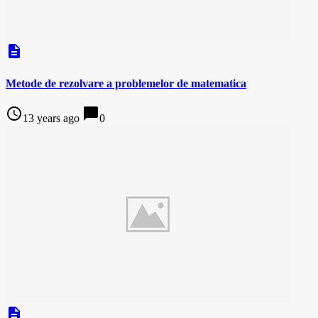
description
Metode de rezolvare a problemelor de matematica
access_time
chat_bubble
13 years ago
0
description