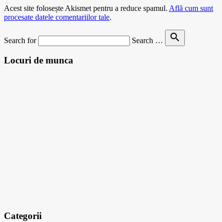
Acest site folosește Akismet pentru a reduce spamul.
Află cum sunt
procesate datele comentariilor tale
.
search
Search for
Search …
Locuri de munca
Categorii