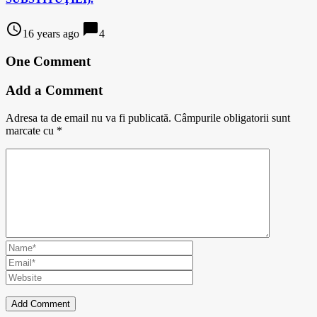
access_time
chat_bubble
16 years ago
4
One Comment
Add a Comment
Adresa ta de email nu va fi publicată.
Câmpurile obligatorii sunt
marcate cu
*