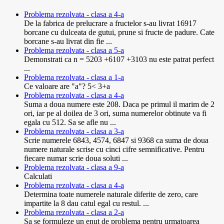
Problema rezolvata - clasa a 4-a
De la fabrica de prelucrare a fructelor s-au livrat 16917
borcane cu dulceata de gutui, prune si fructe de padure. Cate
borcane s-au livrat din fie ...
Problema rezolvata - clasa a 5-a
Demonstrati ca n = 5203 +6107 +3103 nu este patrat perfect
...
Problema rezolvata - clasa a 1-a
Ce valoare are "a"? 5< 3+a
Problema rezolvata - clasa a 4-a
Suma a doua numere este 208. Daca pe primul il marim de 2
ori, iar pe al doilea de 3 ori, suma numerelor obtinute va fi
egala cu 512. Sa se afle nu ...
Problema rezolvata - clasa a 3-a
Scrie numerele 6843, 4574, 6847 si 9368 ca suma de doua
numere naturale scrise cu cinci cifre semnificative. Pentru
fiecare numar scrie doua soluti ...
Problema rezolvata - clasa a 9-a
Calculati
Problema rezolvata - clasa a 4-a
Determina toate numerele naturale diferite de zero, care
impartite la 8 dau catul egal cu restul. ...
Problema rezolvata - clasa a 2-a
Sa se formuleze un enut de problema pentru urmatoarea