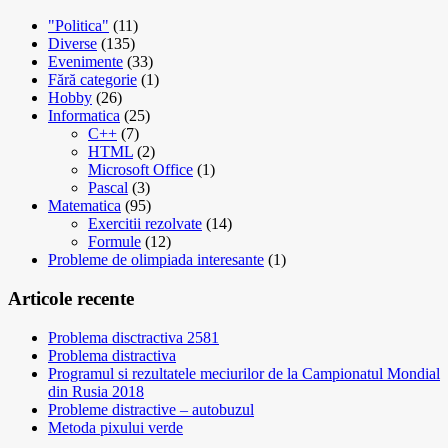
"Politica"
(11)
Diverse
(135)
Evenimente
(33)
Fără categorie
(1)
Hobby
(26)
Informatica
(25)
C++
(7)
HTML
(2)
Microsoft Office
(1)
Pascal
(3)
Matematica
(95)
Exercitii rezolvate
(14)
Formule
(12)
Probleme de olimpiada interesante
(1)
Articole recente
Problema disctractiva 2581
Problema distractiva
Programul si rezultatele meciurilor de la Campionatul Mondial
din Rusia 2018
Probleme distractive – autobuzul
Metoda pixului verde