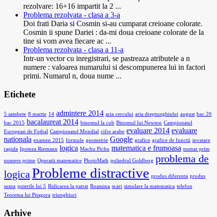
rezolvare: 16+16 impartit la 2 ...
Problema rezolvata - clasa a 3-a
Doi frati Daria si Cosmin si-au cumparat creioane colorate.
Cosmin ii spune Dariei : da-mi doua creioane colorate de la
tine si vom avea fiecare ac ...
Problema rezolvata - clasa a 11-a
Intr-un vector cu inregistrari, se pastreaza atributele a n
numere : valoarea numarului si descompunerea lui in factori
primi. Numarul n, doua nume ...
Etichete
admintere 2014
5 sambete
8 martie
14
aria cercului
aria dreptunghiului
august
bac 20
bacalaureat 2014
bac 2015
binomul la cub
Binomul lui Newton
Campionatul
evaluare 2014
evaluare
European de Fotbal
Campionatul Mondial
cifre arabe
nationala
Google
examen 2015
formule
geometrie
grafice
grafice de functii
invatare
logica
matematica e frumoasa
rapida
Ipoteza Riemann
Machu Pichu
numar prim
problema de
numere prime
Operatii matematice
PhotoMath
poliedrul Goldberg
Probleme distractive
logica
produs diferenta
produs
suma
puterile lui 5
Ridicarea la patrat
Roamina
scari
simulare la matematica
telefon
Teorema lui Pitagora
triunghiuri
Arhive