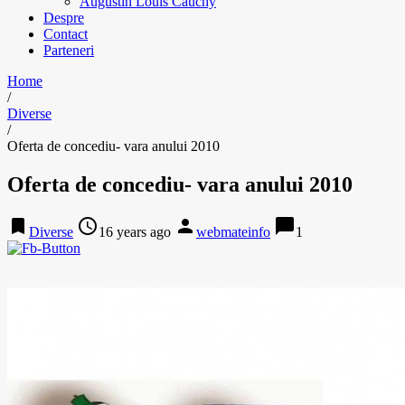
Augustin Louis Cauchy
Despre
Contact
Parteneri
Home
/
Diverse
/
Oferta de concediu- vara anului 2010
Oferta de concediu- vara anului 2010
bookmark
access_time
person
chat_bubble
Diverse
16 years ago
webmateinfo
1