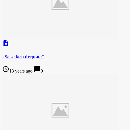
description
„Sa se faca dreptate”
access_time
chat_bubble
13 years ago
0