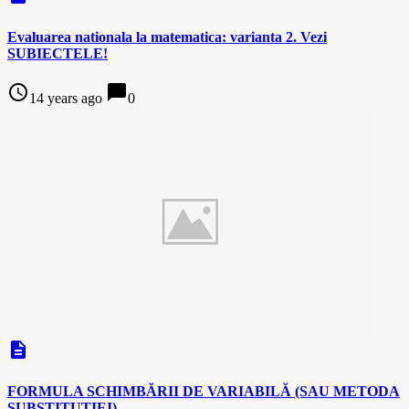
Evaluarea nationala la matematica: varianta 2. Vezi
SUBIECTELE!
access_time
chat_bubble
14 years ago
0
description
FORMULA SCHIMBĂRII DE VARIABILĂ (SAU METODA
SUBSTITUŢIEI).