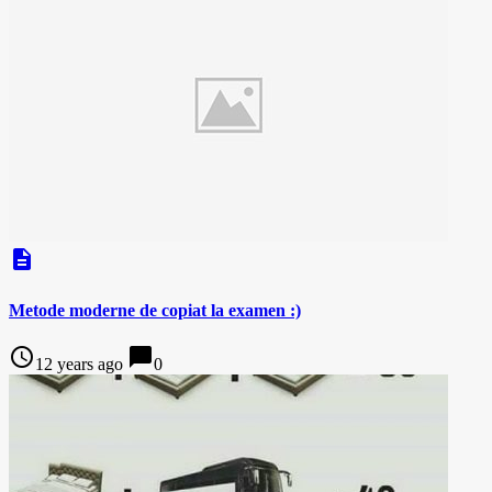
description
Metode moderne de copiat la examen :)
access_time
chat_bubble
12 years ago
0