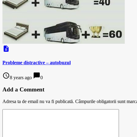
description
Probleme distractive – autobuzul
access_time
chat_bubble
8 years ago
0
Add a Comment
Adresa ta de email nu va fi publicată.
Câmpurile obligatorii sunt marc