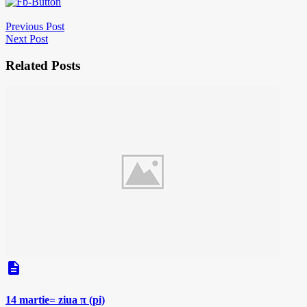
Previous Post
Next Post
Related Posts
description
14 martie= ziua π (pi)