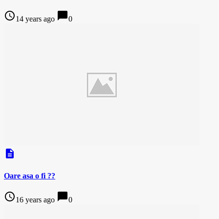
access_time
chat_bubble
14 years ago
0
description
Oare asa o fi ??
access_time
chat_bubble
16 years ago
0