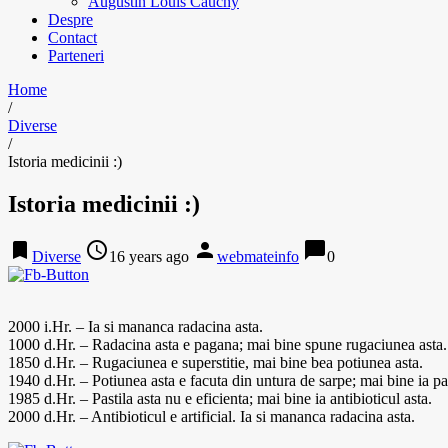
Augustin Louis Cauchy
Despre
Contact
Parteneri
Home
/
Diverse
/
Istoria medicinii :)
Istoria medicinii :)
bookmark
access_time
person
chat_bubble
Diverse
16 years ago
webmateinfo
0
2000 i.Hr. – Ia si mananca radacina asta.
1000 d.Hr. – Radacina asta e pagana; mai bine spune rugaciunea asta.
1850 d.Hr. – Rugaciunea e superstitie, mai bine bea potiunea asta.
1940 d.Hr. – Potiunea asta e facuta din untura de sarpe; mai bine ia pas
1985 d.Hr. – Pastila asta nu e eficienta; mai bine ia antibioticul asta.
2000 d.Hr. – Antibioticul e artificial. Ia si mananca radacina asta.