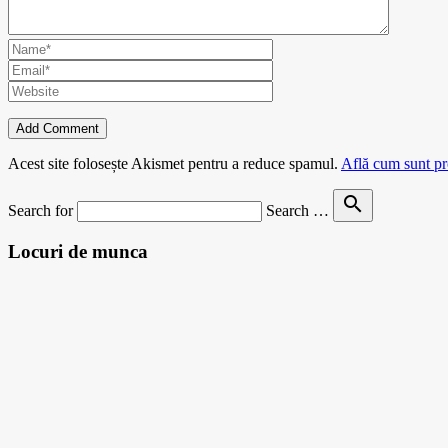
Acest site folosește Akismet pentru a reduce spamul.
Află cum sunt pro
search
Search for
Search …
Locuri de munca