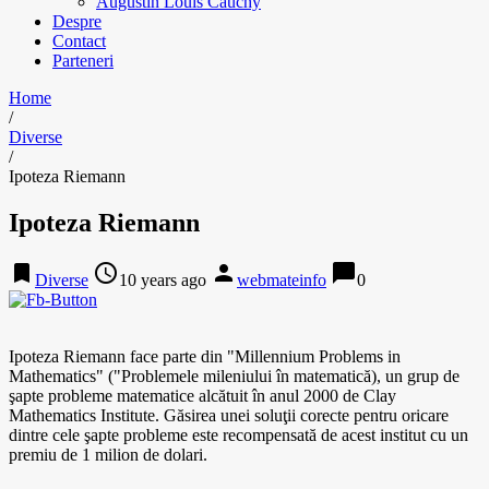
Augustin Louis Cauchy
Despre
Contact
Parteneri
Home
/
Diverse
/
Ipoteza Riemann
Ipoteza Riemann
bookmark
access_time
person
chat_bubble
Diverse
10 years ago
webmateinfo
0
Ipoteza Riemann face parte din "Millennium Problems in
Mathematics" ("Problemele mileniului în matematică), un grup de
şapte probleme matematice alcătuit în anul 2000 de Clay
Mathematics Institute. Găsirea unei soluţii corecte pentru oricare
dintre cele şapte probleme este recompensată de acest institut cu un
premiu de 1 milion de dolari.