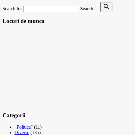
search
Search for
Search …
Locuri de munca
Categorii
"Politica"
(11)
Diverse
(135)