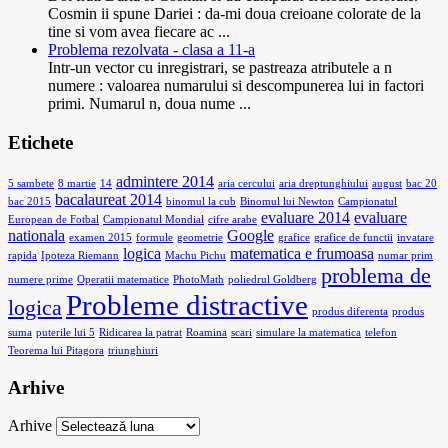
Cosmin ii spune Dariei : da-mi doua creioane colorate de la
tine si vom avea fiecare ac ...
Problema rezolvata - clasa a 11-a
Intr-un vector cu inregistrari, se pastreaza atributele a n
numere : valoarea numarului si descompunerea lui in factori
primi. Numarul n, doua nume ...
Etichete
admintere 2014
5 sambete
8 martie
14
aria cercului
aria dreptunghiului
august
bac 20
bacalaureat 2014
bac 2015
binomul la cub
Binomul lui Newton
Campionatul
evaluare 2014
evaluare
European de Fotbal
Campionatul Mondial
cifre arabe
nationala
Google
examen 2015
formule
geometrie
grafice
grafice de functii
invatare
logica
matematica e frumoasa
rapida
Ipoteza Riemann
Machu Pichu
numar prim
problema de
numere prime
Operatii matematice
PhotoMath
poliedrul Goldberg
Probleme distractive
logica
produs diferenta
produs
suma
puterile lui 5
Ridicarea la patrat
Roamina
scari
simulare la matematica
telefon
Teorema lui Pitagora
triunghiuri
Arhive
Arhive