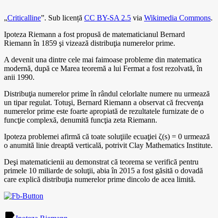
„
Criticalline
”. Sub licență
CC BY-SA 2.5
via
Wikimedia Commons
.
Ipoteza Riemann a fost propusă de matematicianul Bernard
Riemann în 1859 şi vizează distribuţia numerelor prime.
A devenit una dintre cele mai faimoase probleme din matematica
modernă, după ce Marea teoremă a lui Fermat a fost rezolvată, în
anii 1990.
Distribuţia numerelor prime în rândul celorlalte numere nu urmează
un tipar regulat. Totuşi, Bernard Riemann a observat că frecvenţa
numerelor prime este foarte apropiată de rezultatele furnizate de o
funcţie complexă, denumită funcţia zeta Riemann.
Ipoteza problemei afirmă că toate soluţiile ecuaţiei ζ(s) = 0 urmează
o anumită linie dreaptă verticală, potrivit Clay Mathematics Institute.
Deşi matematicienii au demonstrat că teorema se verifică pentru
primele 10 miliarde de soluţii, abia în 2015 a fost găsită o dovadă
care explică distribuţia numerelor prime dincolo de acea limită.
label