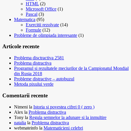
HTML
(2)
Microsoft Office
(1)
Pascal
(3)
Matematica
(95)
Exercitii rezolvate
(14)
Formule
(12)
Probleme de olimpiada interesante
(1)
Articole recente
Problema disctractiva 2581
Problema distractiva
Programul si rezultatele meciurilor de la Campionatul Mondial
din Rusia 2018
Probleme distractive – autobuzul
Metoda pixului verde
Comentarii recente
Nimeni
la
Istoria si povestea cifrei 0 ( zero )
Alex
la
Problema distractiva
Tony
la
Regula semnelor la adunare si la inmultire
natalia
la
Problema distractiva
webmateinfo
la
Matematicieni celebri