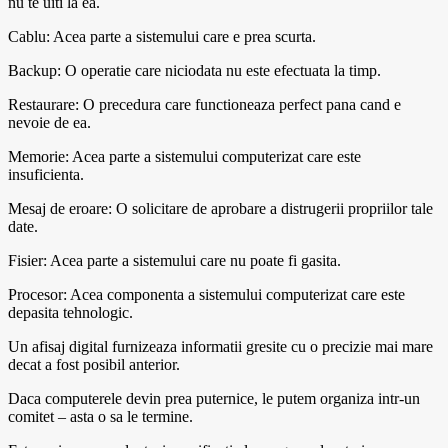
nu te uiti la ea.
Cablu: Acea parte a sistemului care e prea scurta.
Backup: O operatie care niciodata nu este efectuata la timp.
Restaurare: O precedura care functioneaza perfect pana cand e
nevoie de ea.
Memorie: Acea parte a sistemului computerizat care este
insuficienta.
Mesaj de eroare: O solicitare de aprobare a distrugerii propriilor tale
date.
Fisier: Acea parte a sistemului care nu poate fi gasita.
Procesor: Acea componenta a sistemului computerizat care este
depasita tehnologic.
Un afisaj digital furnizeaza informatii gresite cu o precizie mai mare
decat a fost posibil anterior.
Daca computerele devin prea puternice, le putem organiza intr-un
comitet – asta o sa le termine.