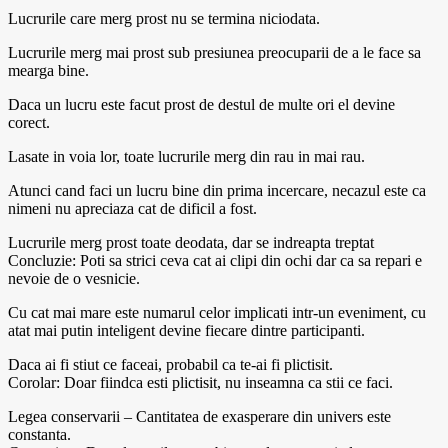
Lucrurile care merg prost nu se termina niciodata.
Lucrurile merg mai prost sub presiunea preocuparii de a le face sa
mearga bine.
Daca un lucru este facut prost de destul de multe ori el devine
corect.
Lasate in voia lor, toate lucrurile merg din rau in mai rau.
Atunci cand faci un lucru bine din prima incercare, necazul este ca
nimeni nu apreciaza cat de dificil a fost.
Lucrurile merg prost toate deodata, dar se indreapta treptat
Concluzie: Poti sa strici ceva cat ai clipi din ochi dar ca sa repari e
nevoie de o vesnicie.
Cu cat mai mare este numarul celor implicati intr-un eveniment, cu
atat mai putin inteligent devine fiecare dintre participanti.
Daca ai fi stiut ce faceai, probabil ca te-ai fi plictisit.
Corolar: Doar fiindca esti plictisit, nu inseamna ca stii ce faci.
Legea conservarii – Cantitatea de exasperare din univers este
constanta.