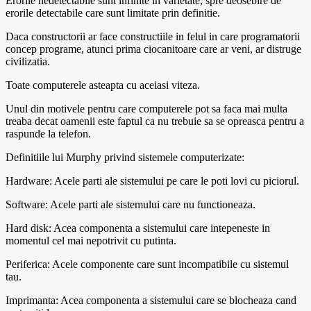
Erorile nedetectabile sunt infinite in varietate, spre deosebire de
erorile detectabile care sunt limitate prin definitie.
Daca constructorii ar face constructiile in felul in care programatorii
concep programe, atunci prima ciocanitoare care ar veni, ar distruge
civilizatia.
Toate computerele asteapta cu aceiasi viteza.
Unul din motivele pentru care computerele pot sa faca mai multa
treaba decat oamenii este faptul ca nu trebuie sa se opreasca pentru a
raspunde la telefon.
Definitiile lui Murphy privind sistemele computerizate:
Hardware: Acele parti ale sistemului pe care le poti lovi cu piciorul.
Software: Acele parti ale sistemului care nu functioneaza.
Hard disk: Acea componenta a sistemului care intepeneste in
momentul cel mai nepotrivit cu putinta.
Periferica: Acele componente care sunt incompatibile cu sistemul
tau.
Imprimanta: Acea componenta a sistemului care se blocheaza cand