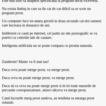
Este mai usor sa adaptezi specificatia la program decat viceversa.
Nu exista limbaj in care sa fie cat de cat dificil sa se scrie un
program prost.
Un computer face tot atatea greseli in doua secunde cat doi oameni
care lucreaza in douazeci de ani.
Indiferent ce cauti pe internet, cel putin un site pornografic se va
potrivi cu criteriile tale de cautare.
Inteligenta artificiala nu se poate compara cu prostia naturala.
Zambeste! Maine va fi mai rau!
Daca ceva poate merge prost, va merge prost.
Daca ceva nu poate merge prost, va merge prost.
Daca sti ca ceva nu poate merge prost si iti iei toate masurile de
precautie corespunzatoare, atunci altceva va merge prost.
Cand lucrurile merg prost undeva, au tendinta sa mearga prost
oriunde.