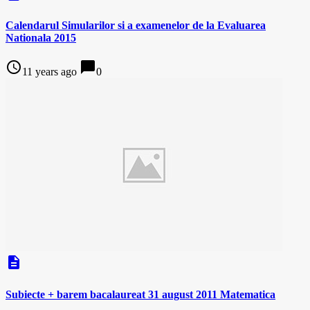
Calendarul Simularilor si a examenelor de la Evaluarea
Nationala 2015
access_time
chat_bubble
11 years ago
0
description
Subiecte + barem bacalaureat 31 august 2011 Matematica