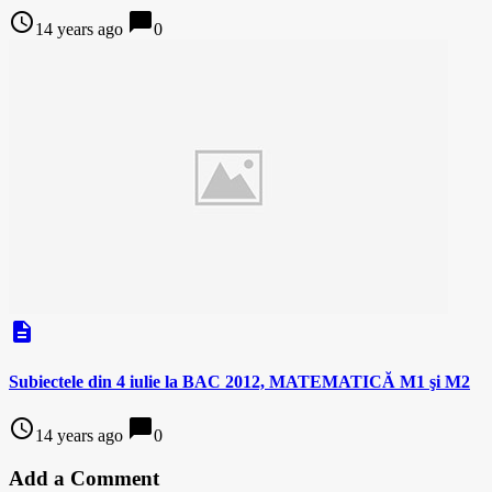
access_time
chat_bubble
14 years ago
0
description
Subiectele din 4 iulie la BAC 2012, MATEMATICĂ M1 şi M2
access_time
chat_bubble
14 years ago
0
Add a Comment