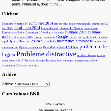
primi. Numarul n, doua nume ...
Etichete
admintere 2014
5 sambete
8 martie
14
aria cercului
aria dreptunghiului
august
bac 20
bacalaureat 2014
bac 2015
binomul la cub
Binomul lui Newton
Campionatul
evaluare 2014
evaluare
European de Fotbal
Campionatul Mondial
cifre arabe
nationala
Google
examen 2015
formule
geometrie
grafice
grafice de functii
invatare
logica
matematica e frumoasa
rapida
Ipoteza Riemann
Machu Pichu
numar prim
problema de
numere prime
Operatii matematice
PhotoMath
poliedrul Goldberg
Probleme distractive
logica
produs diferenta
produs
suma
puterile lui 5
Ridicarea la patrat
Roamina
scari
simulare la matematica
telefon
Teorema lui Pitagora
triunghiuri
Arhive
Arhive
Curs Valutar BNR
09-08-2026
Va rugam sa reveniti!