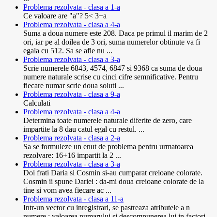
Problema rezolvata - clasa a 1-a
Ce valoare are "a"? 5< 3+a
Problema rezolvata - clasa a 4-a
Suma a doua numere este 208. Daca pe primul il marim de 2
ori, iar pe al doilea de 3 ori, suma numerelor obtinute va fi
egala cu 512. Sa se afle nu ...
Problema rezolvata - clasa a 3-a
Scrie numerele 6843, 4574, 6847 si 9368 ca suma de doua
numere naturale scrise cu cinci cifre semnificative. Pentru
fiecare numar scrie doua soluti ...
Problema rezolvata - clasa a 9-a
Calculati
Problema rezolvata - clasa a 4-a
Determina toate numerele naturale diferite de zero, care
impartite la 8 dau catul egal cu restul. ...
Problema rezolvata - clasa a 2-a
Sa se formuleze un enut de problema pentru urmatoarea
rezolvare: 16+16 impartit la 2 ...
Problema rezolvata - clasa a 3-a
Doi frati Daria si Cosmin si-au cumparat creioane colorate.
Cosmin ii spune Dariei : da-mi doua creioane colorate de la
tine si vom avea fiecare ac ...
Problema rezolvata - clasa a 11-a
Intr-un vector cu inregistrari, se pastreaza atributele a n
numere : valoarea numarului si descompunerea lui in factori