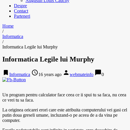
Augustin Louis Cauchy
Despre
Contact
Parteneri
Home
/
Informatica
/
Informatica Legile lui Murphy
Informatica Legile lui Murphy
bookmark
access_time
person
chat_bubble
Informatica
16 years ago
webmateinfo
0
Un program pentru calculator face ceea ce ii spui tu sa faca, nu ceea
ce vrei tu sa faca.
La originea oricarei erori care este atribuita computerului vei gasi cel
putin doua greseli umane, incluzand-o pe aceea de a da vina pe
computer.