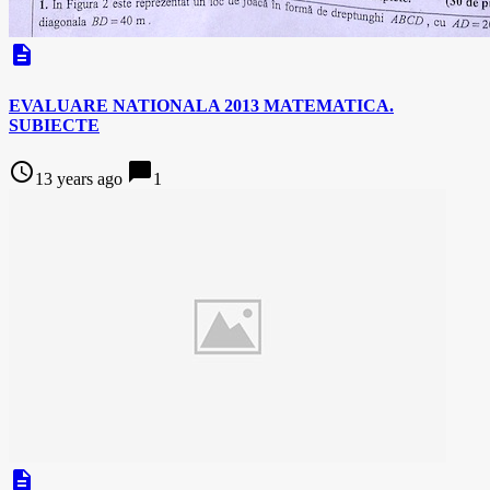
description
EVALUARE NATIONALA 2013 MATEMATICA.
SUBIECTE
access_time
chat_bubble
13 years ago
1
description