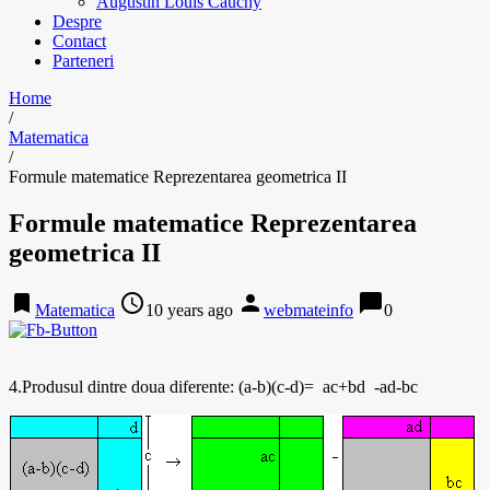
Augustin Louis Cauchy
Despre
Contact
Parteneri
Home
/
Matematica
/
Formule matematice Reprezentarea geometrica II
Formule matematice Reprezentarea
geometrica II
bookmark
access_time
person
chat_bubble
Matematica
10 years ago
webmateinfo
0
4.Produsul dintre doua diferente: (a-b)(c-d)= ac+bd -ad-bc