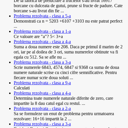
De la fabrica de prelucrare a fructelor s-au livrat 16917
borcane cu dulceata de gutui, prune si fructe de padure. Cate
borcane s-au livrat din fie ...
Problema rezolvata - clasa a 5-a
Demonstrati ca n = 5203 +6107 +3103 nu este patrat perfect
...
Problema rezolvata - clasa a 1-a
Ce valoare are "a"? 5< 3+a
Problema rezolvata - clasa a 4-a
Suma a doua numere este 208. Daca pe primul il marim de 2
ori, iar pe al doilea de 3 ori, suma numerelor obtinute va fi
egala cu 512. Sa se afle nu ...
Problema rezolvata - clasa a 3-a
Scrie numerele 6843, 4574, 6847 si 9368 ca suma de doua
numere naturale scrise cu cinci cifre semnificative. Pentru
fiecare numar scrie doua soluti ...
Problema rezolvata - clasa a 9-a
Calculati
Problema rezolvata - clasa a 4-a
Determina toate numerele naturale diferite de zero, care
impartite la 8 dau catul egal cu restul. ...
Problema rezolvata - clasa a 2-a
Sa se formuleze un enut de problema pentru urmatoarea
rezolvare: 16+16 impartit la 2 ...
Problema rezolvata - clasa a 3-a