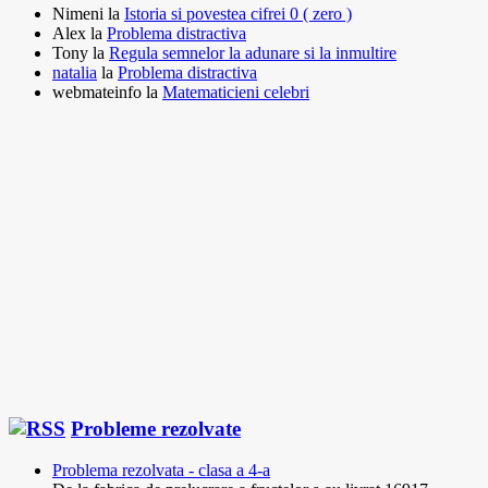
Nimeni
la
Istoria si povestea cifrei 0 ( zero )
Alex
la
Problema distractiva
Tony
la
Regula semnelor la adunare si la inmultire
natalia
la
Problema distractiva
webmateinfo
la
Matematicieni celebri
Probleme rezolvate
Problema rezolvata - clasa a 4-a