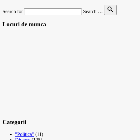
search
Search for
Search …
Locuri de munca
Categorii
"Politica"
(11)
Diverse
(135)