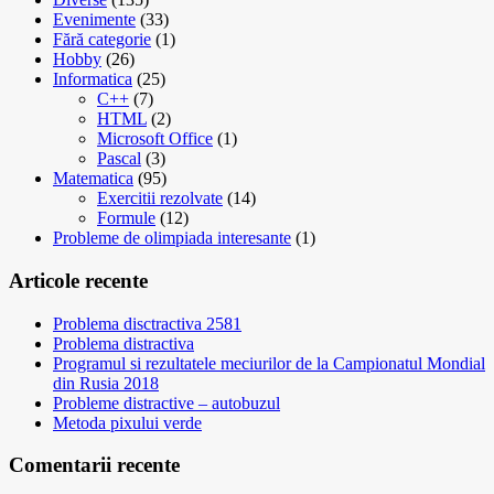
Evenimente
(33)
Fără categorie
(1)
Hobby
(26)
Informatica
(25)
C++
(7)
HTML
(2)
Microsoft Office
(1)
Pascal
(3)
Matematica
(95)
Exercitii rezolvate
(14)
Formule
(12)
Probleme de olimpiada interesante
(1)
Articole recente
Problema disctractiva 2581
Problema distractiva
Programul si rezultatele meciurilor de la Campionatul Mondial
din Rusia 2018
Probleme distractive – autobuzul
Metoda pixului verde
Comentarii recente