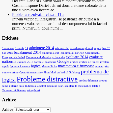
Doi frati Daria si Cosmin si-au cumparat creioane colorate.
Cosmin ii spune Dariei : da-mi doua creioane colorate de la
tine si vom avea fiecare ac ...
Problema rezolvata - clasa a 11-a
Intr-un vector cu inregistrari, se pastreaza atributele a n
numere : valoarea numarului si descompunerea lui in factori
primi. Numarul n, doua nume ...
Etichete
admintere 2014
5 sambete
8 martie
14
aria cercului
aria dreptunghiului
august
bac 20
bacalaureat 2014
bac 2015
binomul la cub
Binomul lui Newton
Campionatul
evaluare 2014
evaluare
European de Fotbal
Campionatul Mondial
cifre arabe
nationala
Google
examen 2015
formule
geometrie
grafice
grafice de functii
invatare
logica
matematica e frumoasa
rapida
Ipoteza Riemann
Machu Pichu
numar prim
problema de
numere prime
Operatii matematice
PhotoMath
poliedrul Goldberg
Probleme distractive
logica
produs diferenta
produs
suma
puterile lui 5
Ridicarea la patrat
Roamina
scari
simulare la matematica
telefon
Teorema lui Pitagora
triunghiuri
Arhive
Arhive